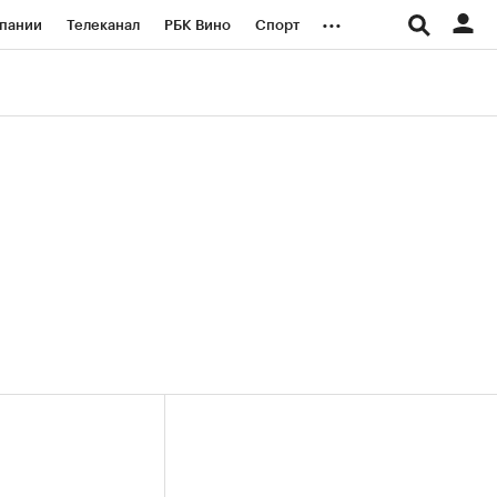
...
пании
Телеканал
РБК Вино
Спорт
ые проекты
Город
Стиль
Крипто
Спецпроекты СПб
логии и медиа
Финансы