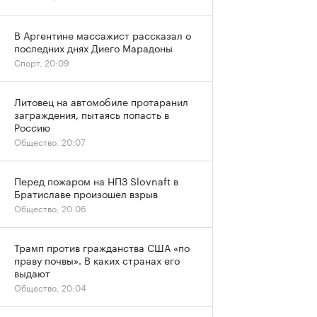
В Аргентине массажист рассказал о
последних днях Диего Марадоны
Спорт, 20:09
Литовец на автомобиле протаранил
заграждения, пытаясь попасть в
Россию
Общество, 20:07
Перед пожаром на НПЗ Slovnaft в
Братиславе произошел взрыв
Общество, 20:06
Трамп против гражданства США «по
праву почвы». В каких странах его
выдают
Общество, 20:04