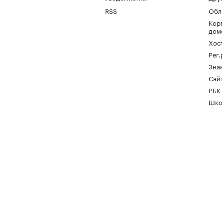
RSS
Обл
Кор
дом
Хос
Рег
Зна
Сайт
РБК
Шко