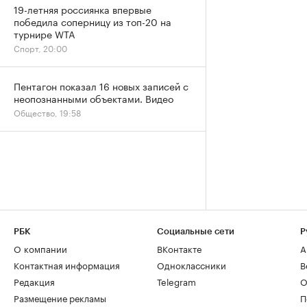
19-летняя россиянка впервые
победила соперницу из топ-20 на
турнире WTA
Спорт, 20:00
Пентагон показал 16 новых записей с
неопознанными объектами. Видео
Общество, 19:58
РБК
Социальные сети
Р
О компании
ВКонтакте
А
Контактная информация
Одноклассники
В
Редакция
Telegram
О
Размещение рекламы
П