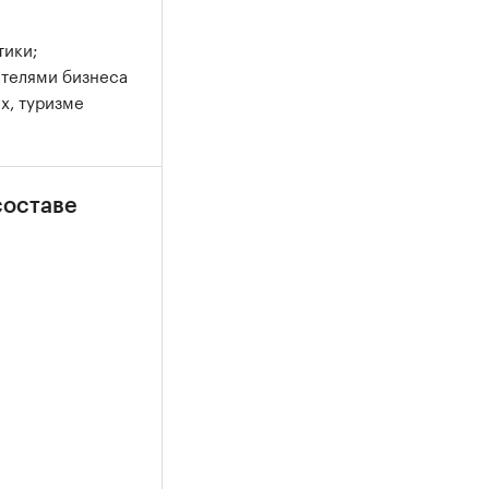
тики;
ителями бизнеса
х, туризме
составе