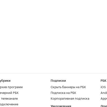
убрики
Подписки
РБК
рхив программ
Скрыть баннеры на РБК
iOS
ечерний РБК
Подписка на РБК
And
 телеканале
Корпоративная подписка
AppG
одключение
Уведомления
Дру