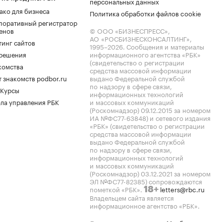
персональных данных
ако для бизнеса
Политика обработки файлов cookie
поративный регистратор
енов
© ООО «БИЗНЕСПРЕСС»,
АО «РОСБИЗНЕСКОНСАЛТИНГ»,
тинг сайтов
1995–2026
. Сообщения и материалы
.решения
информационного агентства «РБК»
(свидетельство о регистрации
комства
средства массовой информации
 знакомств podbor.ru
выдано Федеральной службой
по надзору в сфере связи,
 Курсы
информационных технологий
ла управления РБК
и массовых коммуникаций
(Роскомнадзор) 09.12.2015 за номером
ИА №ФС77-63848) и сетевого издания
«РБК» (свидетельство о регистрации
средства массовой информации
выдано Федеральной службой
по надзору в сфере связи,
информационных технологий
и массовых коммуникаций
(Роскомнадзор) 03.12.2021 за номером
ЭЛ №ФС77-82385) сопровождаются
пометкой «РБК».
letters@rbc.ru
18+
Владельцем сайта является
информационное агентство «РБК».