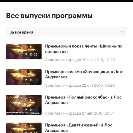
Все выпуски программы
За все время
Премьерный показ ленты «Шпионы по
соседству»
15:02
Золотая лихорадка
29 окт 2016, 10:20
Премьере фильма «Зачинщики» в Лос-
Анджелесе
15:08
Золотая лихорадка
22 окт 2016, 10:20
Премьера «Полный расколбас» в Лос-
Анджелесе
15:03
Золотая лихорадка
27 авг 2016, 21:17
Премьера «Девяти жизней» в Лос-
Анджелесе
15:05