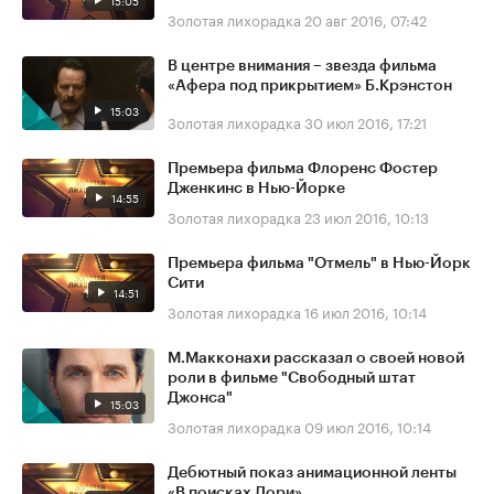
Золотая лихорадка
20 авг 2016, 07:42
В центре внимания – звезда фильма
«Афера под прикрытием» Б.Крэнстон
15:03
Золотая лихорадка
30 июл 2016, 17:21
Премьера фильма Флоренс Фостер
Дженкинс в Нью-Йорке
14:55
Золотая лихорадка
23 июл 2016, 10:13
Премьера фильма "Отмель" в Нью-Йорк
Сити
14:51
Золотая лихорадка
16 июл 2016, 10:14
М.Макконахи рассказал о своей новой
роли в фильме "Свободный штат
Джонса"
15:03
Золотая лихорадка
09 июл 2016, 10:14
Дебютный показ анимационной ленты
«В поисках Дори»