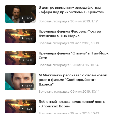
В центре внимания – звезда фильма
«Афера под прикрытием» Б.Крэнстон
15:03
Золотая лихорадка
30 июл 2016, 17:21
Премьера фильма Флоренс Фостер
Дженкинс в Нью-Йорке
14:55
Золотая лихорадка
23 июл 2016, 10:13
Премьера фильма "Отмель" в Нью-Йорк
Сити
14:51
Золотая лихорадка
16 июл 2016, 10:14
М.Макконахи рассказал о своей новой
роли в фильме "Свободный штат
Джонса"
15:03
Золотая лихорадка
09 июл 2016, 10:14
Дебютный показ анимационной ленты
«В поисках Дори»
15:06
Золотая лихорадка
25 июн 2016, 10:12