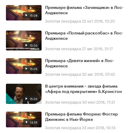
Премьере фильма «Зачинщики» в Лос-
Анджелесе
15:08
Золотая лихорадка
22 окт 2016, 10:20
Премьера «Полный расколбас» в Лос-
Анджелесе
15:03
Золотая лихорадка
27 авг 2016, 21:17
Премьера «Девяти жизней» в Лос-
Анджелесе
15:05
Золотая лихорадка
20 авг 2016, 07:42
В центре внимания – звезда фильма
«Афера под прикрытием» Б.Крэнстон
15:03
Золотая лихорадка
30 июл 2016, 17:21
Премьера фильма Флоренс Фостер
Дженкинс в Нью-Йорке
14:55
Золотая лихорадка
23 июл 2016, 10:13