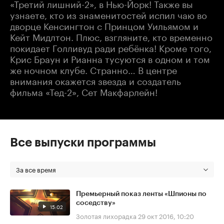
«Третий лишний-2», в Нью-Йорк! Также вы
узнаете, кто из знаменитостей испил чаю во
дворце Кенсингтон с Принцом Уильямом и
Кейт Мидлтон. Плюс, взгляните, кто временно
покидает Голливуд ради ребёнка! Кроме того,
Крис Браун и Рианна тусуются в одном и том
же ночном клубе. Странно… В центре
внимания окажется звезда и создатель
фильма «Тед-2», Сет Макфарлейн!
Все выпуски программы
За все время
Премьерный показ ленты «Шпионы по
соседству»
15:02
Золотая лихорадка
29 окт 2016, 10:20