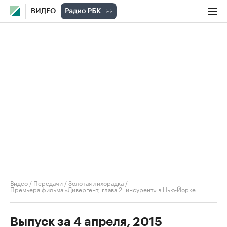
ВИДЕО
Видео
/
Передачи
/
Золотая лихорадка
/
Премьера фильма «Дивергент, глава 2: инсурент» в Нью-Йорке
Выпуск за 4 апреля, 2015