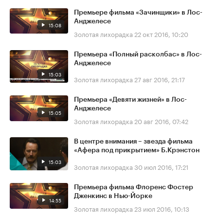
Премьере фильма «Зачинщики» в Лос-
Анджелесе
15:08
Золотая лихорадка
22 окт 2016, 10:20
Премьера «Полный расколбас» в Лос-
Анджелесе
15:03
Золотая лихорадка
27 авг 2016, 21:17
Премьера «Девяти жизней» в Лос-
Анджелесе
15:05
Золотая лихорадка
20 авг 2016, 07:42
В центре внимания – звезда фильма
«Афера под прикрытием» Б.Крэнстон
15:03
Золотая лихорадка
30 июл 2016, 17:21
Премьера фильма Флоренс Фостер
Дженкинс в Нью-Йорке
14:55
Золотая лихорадка
23 июл 2016, 10:13