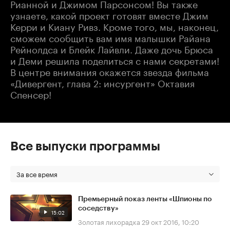
Рианной и Джимом Парсонсом! Вы также
узнаете, какой проект готовят вместе Джим
Керри и Киану Ривз. Кроме того, мы, наконец,
сможем сообщить вам имя малышки Райана
Рейнолдса и Блейк Лайвли. Даже дочь Брюса
и Деми решила поделиться с нами секретами!
В центре внимания окажется звезда фильма
«Дивергент, глава 2: инсургент» Октавия
Спенсер!
Все выпуски программы
За все время
Премьерный показ ленты «Шпионы по
соседству»
15:02
Золотая лихорадка
29 окт 2016, 10:20