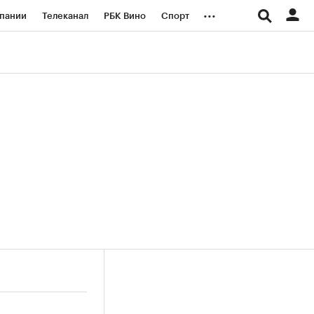
...
пании
Телеканал
РБК Вино
Спорт
ые проекты
Город
Стиль
Крипто
Спецпроекты СПб
логии и медиа
Финансы