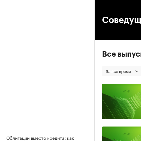
00
Соведущ
Все выпу
За все время
Облигации вместо кредита: как