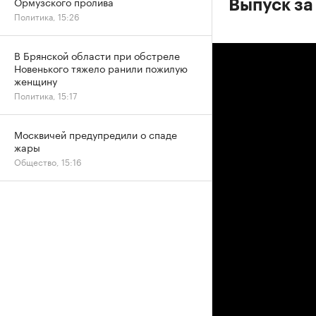
Ормузского пролива
Выпуск за
Политика, 15:26
В Брянской области при обстреле
Новенького тяжело ранили пожилую
женщину
Политика, 15:17
Москвичей предупредили о спаде
жары
Общество, 15:16