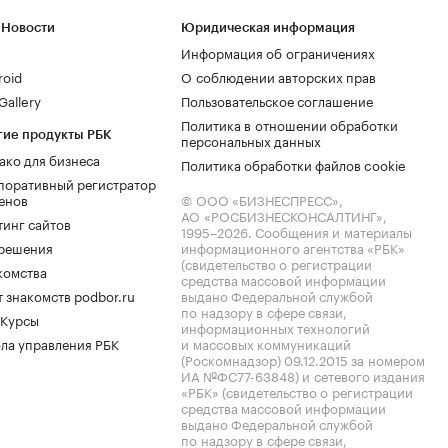
 Новости
Юридическая информация
Информация об ограничениях
roid
О соблюдении авторских прав
allery
Пользовательское соглашение
Политика в отношении обработки
гие продукты РБК
персональных данных
ако для бизнеса
Политика обработки файлов cookie
поративный регистратор
енов
© ООО «БИЗНЕСПРЕСС»,
АО «РОСБИЗНЕСКОНСАЛТИНГ»,
тинг сайтов
1995–2026
. Сообщения и материалы
.решения
информационного агентства «РБК»
(свидетельство о регистрации
комства
средства массовой информации
 знакомств podbor.ru
выдано Федеральной службой
по надзору в сфере связи,
 Курсы
информационных технологий
ла управления РБК
и массовых коммуникаций
(Роскомнадзор) 09.12.2015 за номером
ИА №ФС77-63848) и сетевого издания
«РБК» (свидетельство о регистрации
средства массовой информации
выдано Федеральной службой
по надзору в сфере связи,