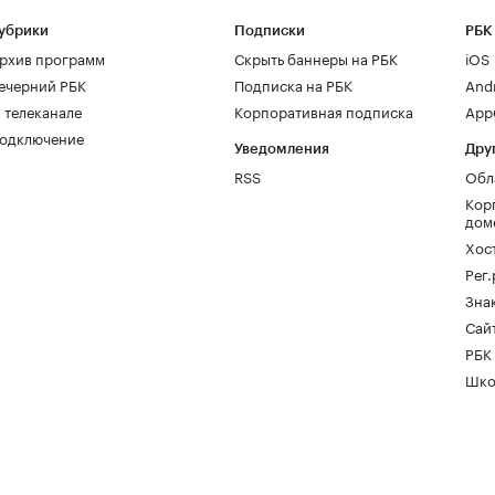
убрики
Подписки
РБК
рхив программ
Скрыть баннеры на РБК
iOS
ечерний РБК
Подписка на РБК
And
 телеканале
Корпоративная подписка
AppG
одключение
Уведомления
Дру
RSS
Обл
Кор
дом
Хос
Рег
Зна
Сайт
РБК
Шко