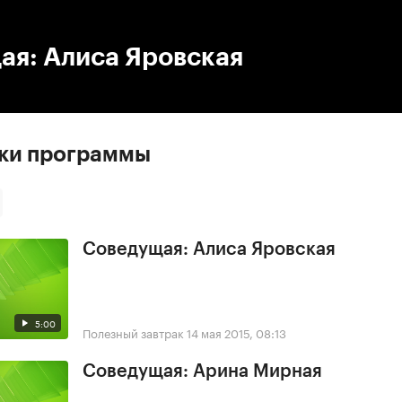
:00
/
00:00
ая: Алиса Яровская
ски программы
Соведущая: Алиса Яровская
5:00
Полезный завтрак
14 мая 2015, 08:13
Соведущая: Арина Мирная