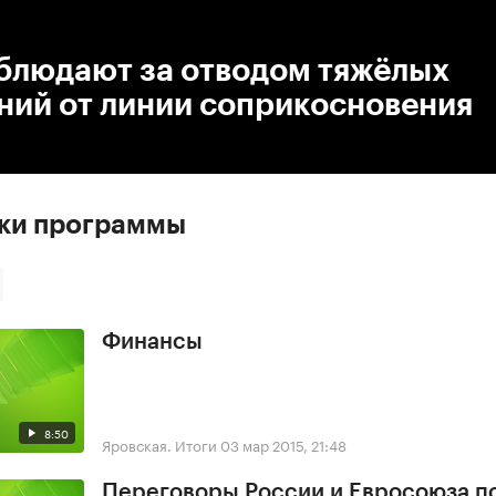
:00
/
00:00
блюдают за отводом тяжёлых
ний от линии соприкосновения
ски программы
Финансы
8:50
Яровская. Итоги
03 мар 2015, 21:48
Переговоры России и Евросоюза по