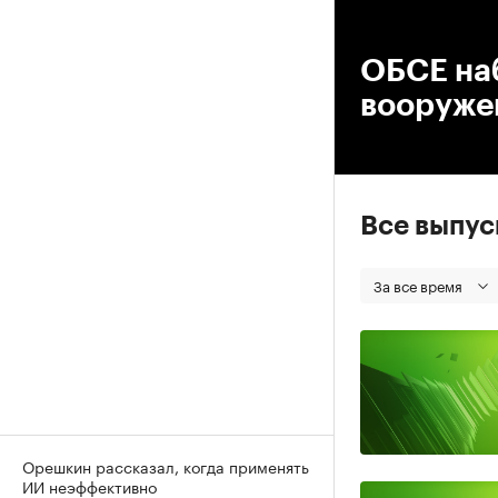
00
ОБСЕ на
вооруже
Все выпу
За все время
Орешкин рассказал, когда применять
ИИ неэффективно