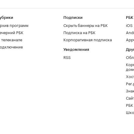
убрики
Подписки
РБК
рхив программ
Скрыть баннеры на РБК
iOS
ечерний РБК
Подписка на РБК
And
 телеканале
Корпоративная подписка
AppG
одключение
Уведомления
Дру
RSS
Обл
Кор
дом
Хос
Рег
Зна
Сайт
РБК
Шко