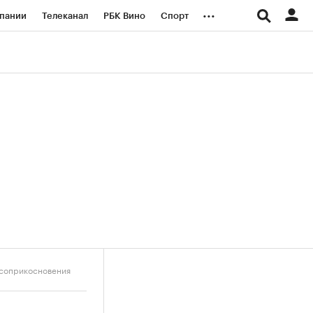
...
пании
Телеканал
РБК Вино
Спорт
ые проекты
Город
Стиль
Крипто
Спецпроекты СПб
логии и медиа
Финансы
 соприкосновения