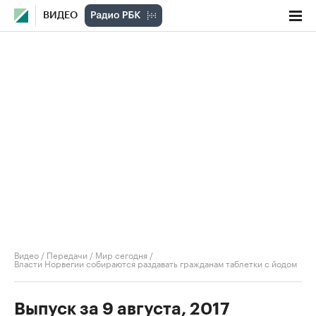
ВИДЕО
Видео
/
Передачи
/
Мир сегодня
/
Власти Норвегии собираются раздавать гражданам таблетки с йодом
Выпуск за 9 августа, 2017