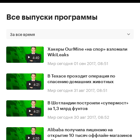
Все выпуски программы
За все время
Хакеры OurMine «на спор» взломали
WikiLeaks
4:40
Мир сегодня
01 сен 2017, 08:51
В Техасе проходит операция по
спасению домашних животных
4:21
Мир сегодня
31 авг 2017, 08:51
В Шотландии построили «супермост»
за 1,3 млрд фунтов
4:21
Мир сегодня
30 авг 2017, 08:52
Alibaba получила лицензию на
открытие 10 тысяч оффлайн-магазинов
4:20