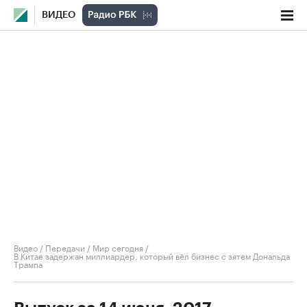
ВИДЕО
Видео
/
Передачи
/
Мир сегодня
/
В Китае задержан миллиардер, который вёл бизнес с зятем Дональда
Трампа