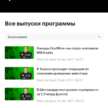
Все выпуски программы
За все время
Хакеры OurMine «на спор» взломали
WikiLeaks
4:40
Мир сегодня
01 сен 2017, 08:51
В Техасе проходит операция по
спасению домашних животных
4:21
Мир сегодня
31 авг 2017, 08:51
В Шотландии построили «супермост»
за 1,3 млрд фунтов
4:21
Мир сегодня
30 авг 2017, 08:52