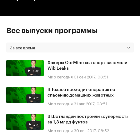
Все выпуски программы
За все время
Хакеры OurMine «на спор» взломали
WikiLeaks
4:40
Мир сегодня
01 сен 2017, 08:51
В Техасе проходит операция по
спасению домашних животных
4:21
Мир сегодня
31 авг 2017, 08:51
В Шотландии построили «супермост»
за 1,3 млрд фунтов
4:21
Мир сегодня
30 авг 2017, 08:52