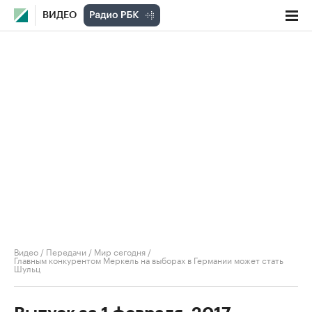
ВИДЕО
Видео
/
Передачи
/
Мир сегодня
/
Главным конкурентом Меркель на выборах в Германии может стать
Шульц