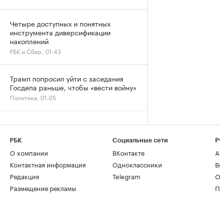
Четыре доступных и понятных
инструмента диверсификации
накоплений
РБК и Сбер, 01:43
Трамп попросил уйти с заседания
Госдепа раньше, чтобы «вести войну»
Политика, 01:05
РБК
Социальные сети
Р
О компании
ВКонтакте
А
Контактная информация
Одноклассники
В
Редакция
Telegram
О
Размещение рекламы
П