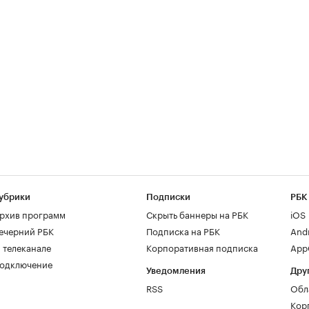
убрики
Подписки
РБК
рхив программ
Скрыть баннеры на РБК
iOS
ечерний РБК
Подписка на РБК
And
 телеканале
Корпоративная подписка
AppG
одключение
Уведомления
Дру
RSS
Обл
Кор