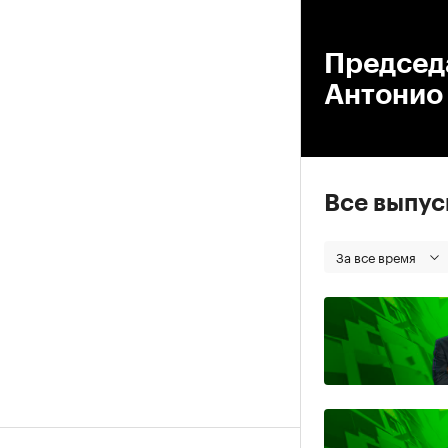
00
Председ
Антонио
Все выпу
За все время