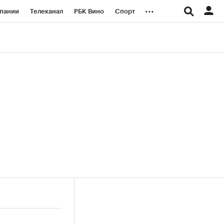
...
пании
Телеканал
РБК Вино
Спорт
ые проекты
Город
Стиль
Крипто
Спецпроекты СПб
логии и медиа
Финансы