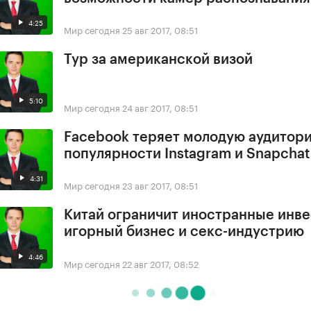
4:25
Мир сегодня
25 авг 2017, 08:51
Тур за американской визой
5:10
Мир сегодня
24 авг 2017, 08:51
Facebook теряет молодую аудитори
популярности Instagram и Snapchat
4:31
Мир сегодня
23 авг 2017, 08:51
Китай ограничит иностранные инве
игорный бизнес и секс-индустрию
4:46
Мир сегодня
22 авг 2017, 08:52