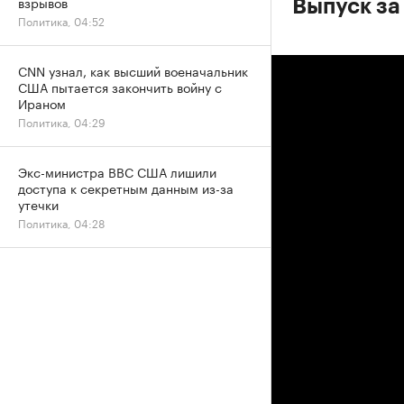
взрывов
Выпуск за 
Политика, 04:52
CNN узнал, как высший военачальник
США пытается закончить войну с
Ираном
Политика, 04:29
Экс-министра ВВС США лишили
доступа к секретным данным из-за
утечки
Политика, 04:28