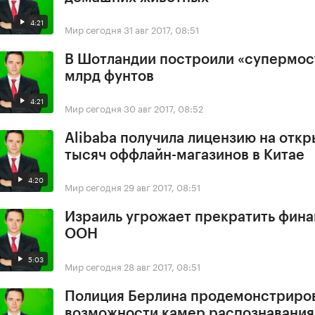
4:21
Мир сегодня
31 авг 2017, 08:51
В Шотландии построили «супермост
млрд фунтов
4:21
Мир сегодня
30 авг 2017, 08:52
Alibaba получила лицензию на откр
тысяч оффлайн-магазинов в Китае
4:20
Мир сегодня
29 авг 2017, 08:51
Израиль угрожает прекратить фин
ООН
5:03
Мир сегодня
28 авг 2017, 08:51
Полиция Берлина продемонстриро
возможности камер распознавания