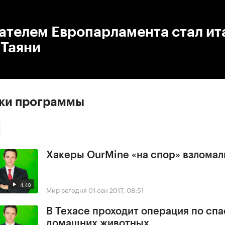
:00
/
00:00
ателем Европарламента стал ит
 Таяни
ски программы
Хакеры OurMine «на спор» взломал
4:40
Мир сегодня
01 сен 2017, 08:51
В Техасе проходит операция по сп
домашних животных