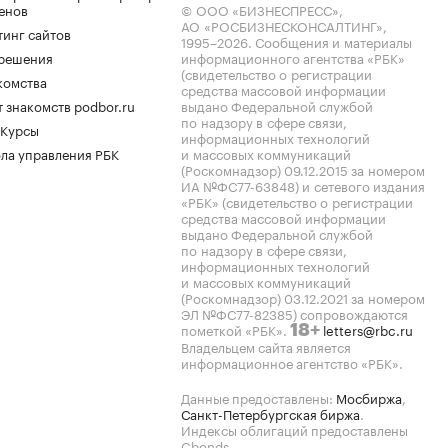
енов
© ООО «БИЗНЕСПРЕСС»,
АО «РОСБИЗНЕСКОНСАЛТИНГ»,
тинг сайтов
1995–2026
. Сообщения и материалы
.решения
информационного агентства «РБК»
(свидетельство о регистрации
комства
средства массовой информации
 знакомств podbor.ru
выдано Федеральной службой
по надзору в сфере связи,
 Курсы
информационных технологий
ла управления РБК
и массовых коммуникаций
(Роскомнадзор) 09.12.2015 за номером
ИА №ФС77-63848) и сетевого издания
«РБК» (свидетельство о регистрации
средства массовой информации
выдано Федеральной службой
по надзору в сфере связи,
информационных технологий
и массовых коммуникаций
(Роскомнадзор) 03.12.2021 за номером
ЭЛ №ФС77-82385) сопровождаются
пометкой «РБК».
letters@rbc.ru
18+
Владельцем сайта является
информационное агентство «РБК».
Данные предоставлены:
Мосбиржа
,
Санкт-Петербургская биржа
.
Индексы облигаций предоставлены
Cbonds.