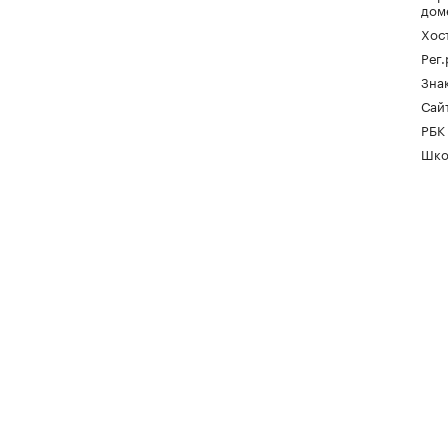
дом
Хос
Рег
Зна
Сайт
РБК
Шко