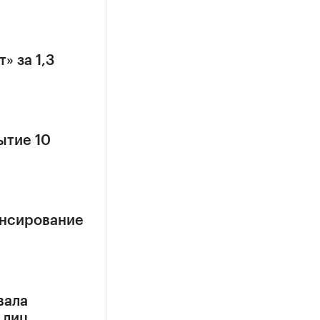
» за 1,3
ытие 10
ансирование
вала
 лиц