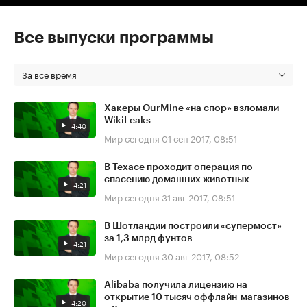
Все выпуски программы
За все время
Хакеры OurMine «на спор» взломали
WikiLeaks
4:40
Мир сегодня
01 сен 2017, 08:51
В Техасе проходит операция по
спасению домашних животных
4:21
Мир сегодня
31 авг 2017, 08:51
В Шотландии построили «супермост»
за 1,3 млрд фунтов
4:21
Мир сегодня
30 авг 2017, 08:52
Alibaba получила лицензию на
открытие 10 тысяч оффлайн-магазинов
4:20