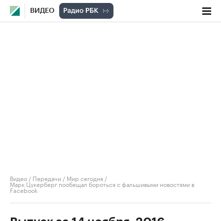
ВИДЕО
Видео
/
Передачи
/
Мир сегодня
/
Марк Цукерберг пообещал бороться с фальшивыми новостями в
Facebook