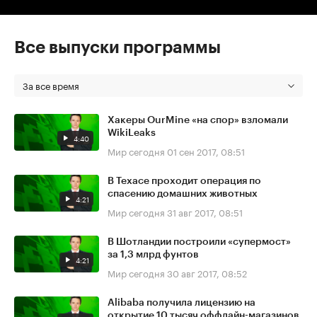
Все выпуски программы
За все время
Хакеры OurMine «на спор» взломали
WikiLeaks
4:40
Мир сегодня
01 сен 2017, 08:51
В Техасе проходит операция по
спасению домашних животных
4:21
Мир сегодня
31 авг 2017, 08:51
В Шотландии построили «супермост»
за 1,3 млрд фунтов
4:21
Мир сегодня
30 авг 2017, 08:52
Alibaba получила лицензию на
открытие 10 тысяч оффлайн-магазинов