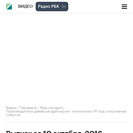
ВИДЕО
Видео
/
Передачи
/
Мир сегодня
/
Производители девайсов адаптируют технологию VR под спортивные
события