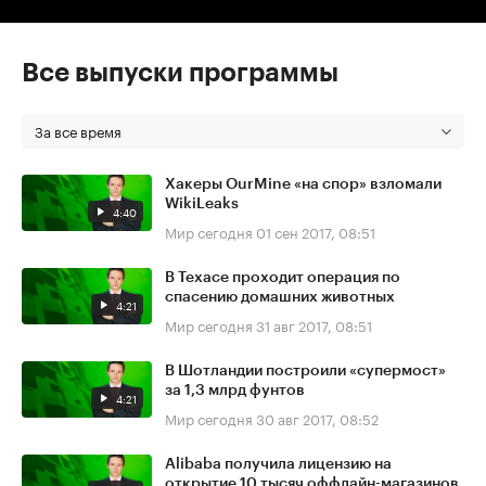
Все выпуски программы
За все время
Хакеры OurMine «на спор» взломали
WikiLeaks
4:40
Мир сегодня
01 сен 2017, 08:51
В Техасе проходит операция по
спасению домашних животных
4:21
Мир сегодня
31 авг 2017, 08:51
В Шотландии построили «супермост»
за 1,3 млрд фунтов
4:21
Мир сегодня
30 авг 2017, 08:52
Alibaba получила лицензию на
открытие 10 тысяч оффлайн-магазинов