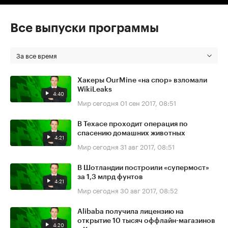
Все выпуски программы
За все время
Хакеры OurMine «на спор» взломали
WikiLeaks
4:40
Мир сегодня
01 сен 2017, 08:51
В Техасе проходит операция по
спасению домашних животных
4:21
Мир сегодня
31 авг 2017, 08:51
В Шотландии построили «супермост»
за 1,3 млрд фунтов
4:21
Мир сегодня
30 авг 2017, 08:52
Alibaba получила лицензию на
открытие 10 тысяч оффлайн-магазинов
4:20