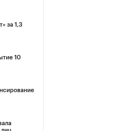
» за 1,3
ытие 10
ансирование
вала
 лиц