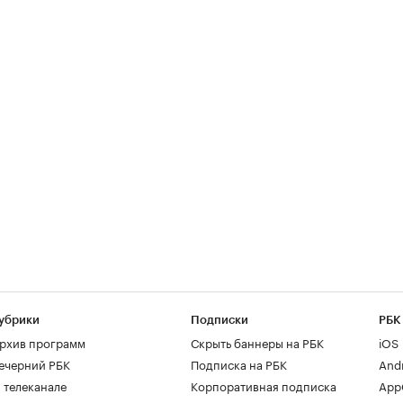
убрики
Подписки
РБК
рхив программ
Скрыть баннеры на РБК
iOS
ечерний РБК
Подписка на РБК
And
 телеканале
Корпоративная подписка
AppG