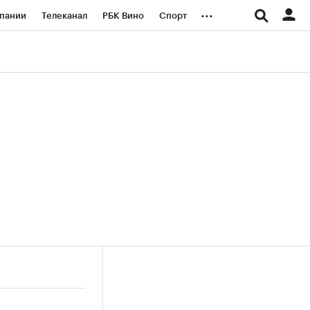
...
пании
Телеканал
РБК Вино
Спорт
ые проекты
Город
Стиль
Крипто
Спецпроекты СПб
логии и медиа
Финансы