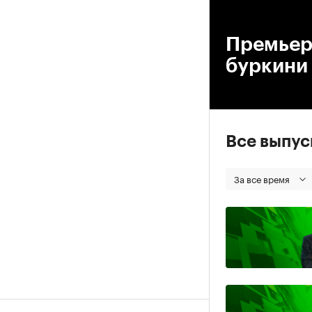
00
Премьер
буркини
Все выпу
За все время