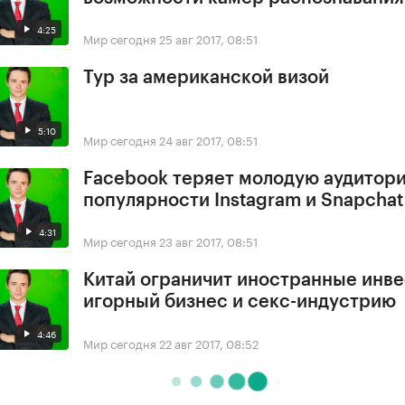
4:25
Мир сегодня
25 авг 2017, 08:51
Тур за американской визой
5:10
Мир сегодня
24 авг 2017, 08:51
Facebook теряет молодую аудитори
популярности Instagram и Snapchat
4:31
Мир сегодня
23 авг 2017, 08:51
Китай ограничит иностранные инве
игорный бизнес и секс-индустрию
4:46
Мир сегодня
22 авг 2017, 08:52