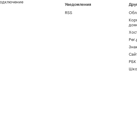
одключение
Уведомления
Дру
RSS
Обл
Кор
дом
Хос
Рег
Зна
Сайт
РБК
Шко