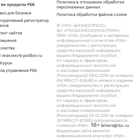
Политика в отношении обработки
гие продукты РБК
персональных данных
ако для бизнеса
Политика обработки файлов cookie
поративный регистратор
енов
© ООО «БИЗНЕСПРЕСС»,
АО «РОСБИЗНЕСКОНСАЛТИНГ»,
тинг сайтов
1995–2026
. Сообщения и материалы
.решения
информационного агентства «РБК»
(свидетельство о регистрации
комства
средства массовой информации
 знакомств podbor.ru
выдано Федеральной службой
по надзору в сфере связи,
 Курсы
информационных технологий
ла управления РБК
и массовых коммуникаций
(Роскомнадзор) 09.12.2015 за номером
ИА №ФС77-63848) и сетевого издания
«РБК» (свидетельство о регистрации
средства массовой информации
выдано Федеральной службой
по надзору в сфере связи,
информационных технологий
и массовых коммуникаций
(Роскомнадзор) 03.12.2021 за номером
ЭЛ №ФС77-82385) сопровождаются
пометкой «РБК».
letters@rbc.ru
18+
Владельцем сайта является
информационное агентство «РБК».