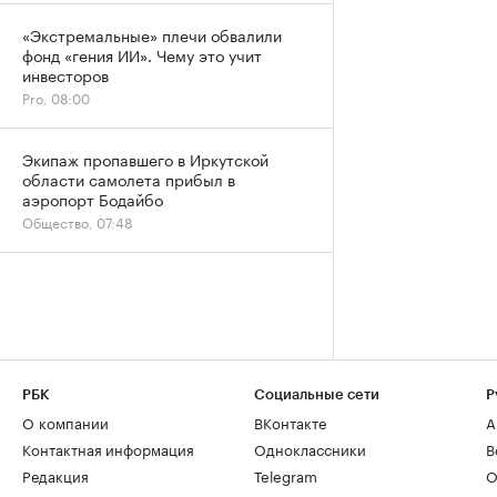
«Экстремальные» плечи обвалили
фонд «гения ИИ». Чему это учит
инвесторов
Pro, 08:00
Экипаж пропавшего в Иркутской
области самолета прибыл в
аэропорт Бодайбо
Общество, 07:48
РБК
Социальные сети
Р
О компании
ВКонтакте
А
Контактная информация
Одноклассники
В
Редакция
Telegram
О