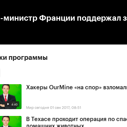
:00
/
00:00
-министр Франции поддержал з
ски программы
Хакеры OurMine «на спор» взломал
4:40
Мир сегодня
01 сен 2017, 08:51
В Техасе проходит операция по сп
домашних животных