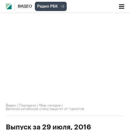
ВИДЕО
Видео
/
Передачи
/
Мир сегодня
/
Великую китайскую стену защитят от туристов
Выпуск за 29 июля, 2016