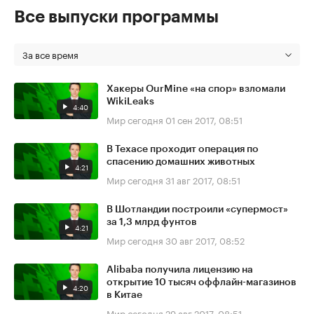
Все выпуски программы
За все время
Хакеры OurMine «на спор» взломали
WikiLeaks
4:40
Мир сегодня
01 сен 2017, 08:51
В Техасе проходит операция по
спасению домашних животных
4:21
Мир сегодня
31 авг 2017, 08:51
В Шотландии построили «супермост»
за 1,3 млрд фунтов
4:21
Мир сегодня
30 авг 2017, 08:52
Alibaba получила лицензию на
открытие 10 тысяч оффлайн-магазинов
4:20
в Китае
Мир сегодня
29 авг 2017, 08:51