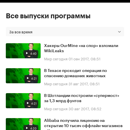
Все выпуски программы
За все время
Хакеры OurMine «на спор» взломали
WikiLeaks
4:40
Мир сегодня
01 сен 2017, 08:51
В Техасе проходит операция по
спасению домашних животных
4:21
Мир сегодня
31 авг 2017, 08:51
В Шотландии построили «супермост»
за 1,3 млрд фунтов
4:21
Мир сегодня
30 авг 2017, 08:52
Alibaba получила лицензию на
открытие 10 тысяч оффлайн-магазинов
4:20