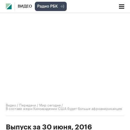
ВИДЕО
Видео
/
Передачи
/
Мир сегодня
/
В составе жюри Киноакадемии США будет больше афроамериканцев
Выпуск за 30 июня, 2016