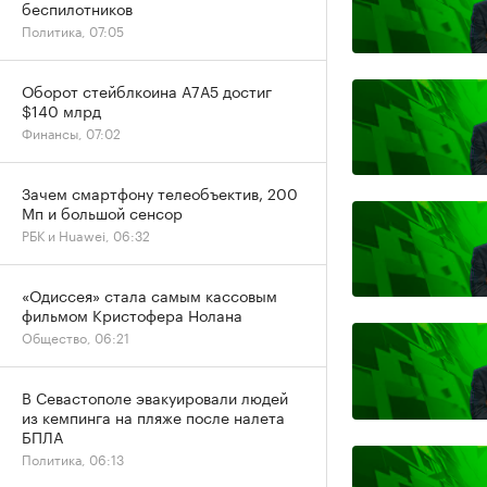
беспилотников
Политика, 07:05
Оборот стейблкоина А7А5 достиг
$140 млрд
Финансы, 07:02
Зачем смартфону телеобъектив, 200
Мп и большой сенсор
РБК и Huawei, 06:32
«Одиссея» стала самым кассовым
фильмом Кристофера Нолана
Общество, 06:21
В Севастополе эвакуировали людей
из кемпинга на пляже после налета
БПЛА
Политика, 06:13