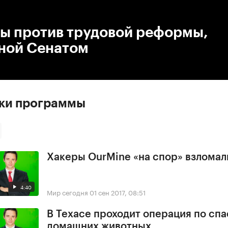
:00
/
00:00
ы против трудовой реформы,
ной Сенатом
ски программы
Хакеры OurMine «на спор» взломал
4:40
Мир сегодня
01 сен 2017, 08:51
В Техасе проходит операция по сп
домашних животных