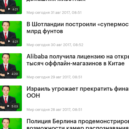
4:21
Мир сегодня
31 авг 2017, 08:51
В Шотландии построили «супермост
млрд фунтов
4:21
Мир сегодня
30 авг 2017, 08:52
Alibaba получила лицензию на откр
тысяч оффлайн-магазинов в Китае
4:20
Мир сегодня
29 авг 2017, 08:51
Израиль угрожает прекратить фин
ООН
5:03
Мир сегодня
28 авг 2017, 08:51
Полиция Берлина продемонстриро
возможности камер распознавания