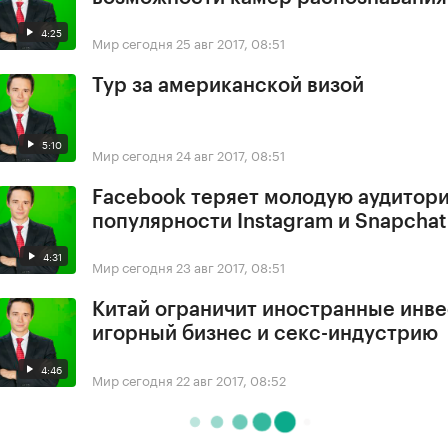
4:25
Мир сегодня
25 авг 2017, 08:51
Тур за американской визой
5:10
Мир сегодня
24 авг 2017, 08:51
Facebook теряет молодую аудитори
популярности Instagram и Snapchat
4:31
Мир сегодня
23 авг 2017, 08:51
Китай ограничит иностранные инве
игорный бизнес и секс-индустрию
4:46
Мир сегодня
22 авг 2017, 08:52