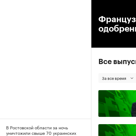
00
Француз
одобрен
Все выпу
За все время
В Ростовской области за ночь
уничтожили свыше 70 украинских