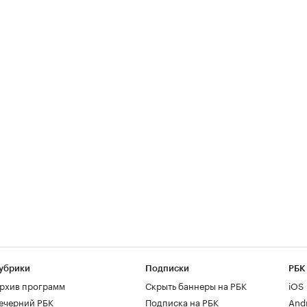
убрики
Подписки
РБК
рхив программ
Скрыть баннеры на РБК
iOS
ечерний РБК
Подписка на РБК
And