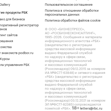
allery
Пользовательское соглашение
Политика в отношении обработки
гие продукты РБК
персональных данных
ако для бизнеса
Политика обработки файлов cookie
поративный регистратор
енов
© ООО «БИЗНЕСПРЕСС»,
АО «РОСБИЗНЕСКОНСАЛТИНГ»,
тинг сайтов
1995–2026
. Сообщения и материалы
.решения
информационного агентства «РБК»
(свидетельство о регистрации
комства
средства массовой информации
 знакомств podbor.ru
выдано Федеральной службой
по надзору в сфере связи,
 Курсы
информационных технологий
ла управления РБК
и массовых коммуникаций
(Роскомнадзор) 09.12.2015 за номером
ИА №ФС77-63848) и сетевого издания
«РБК» (свидетельство о регистрации
средства массовой информации
выдано Федеральной службой
по надзору в сфере связи,
информационных технологий
и массовых коммуникаций
(Роскомнадзор) 03.12.2021 за номером
ЭЛ №ФС77-82385) сопровождаются
пометкой «РБК».
letters@rbc.ru
18+