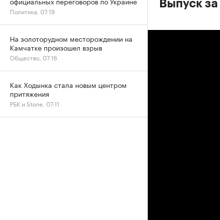
официальных переговоров по Украине
Выпуск за
Политика, 07:19
На золоторудном месторождении на
Камчатке произошел взрыв
Общество, 07:16
Как Ходынка стала новым центром
притяжения
РБК и Stone, 07:11