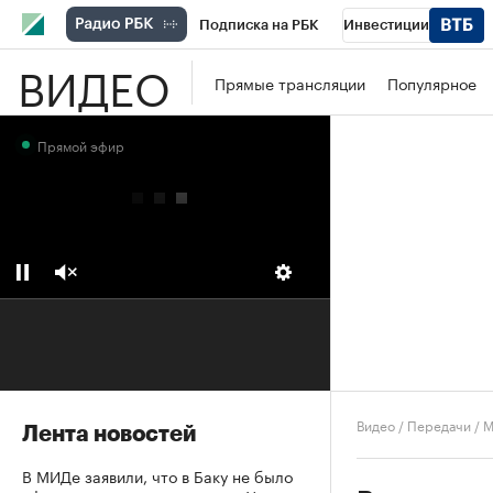
Подписка на РБК
Инвестиции
ВИДЕО
Школа управления РБК
РБК Образова
Прямые трансляции
Популярное
РБК Бизнес-среда
Дискуссионный клу
Прямой эфир
Конференции СПб
Спецпроекты
П
Рынок наличной валюты
Видео
/
Передачи
/
М
Лента новостей
В МИДе заявили, что в Баку не было