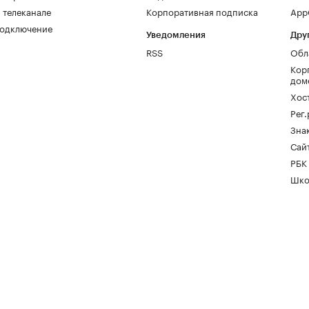
 телеканале
Корпоративная подписка
AppG
одключение
Уведомления
Дру
RSS
Обл
Кор
дом
Хос
Рег
Зна
Сайт
РБК
Шко