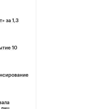
» за 1,3
ытие 10
ансирование
вала
 лиц