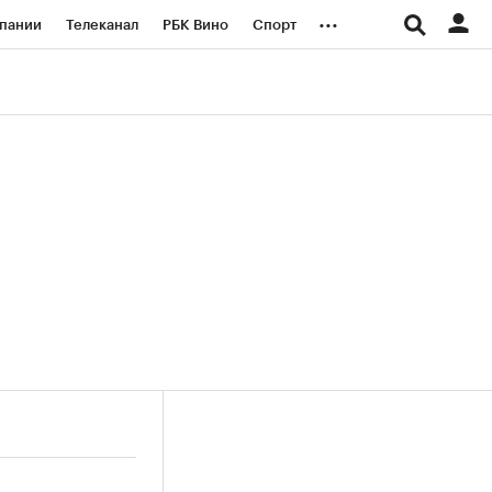
...
пании
Телеканал
РБК Вино
Спорт
ые проекты
Город
Стиль
Крипто
Спецпроекты СПб
логии и медиа
Финансы