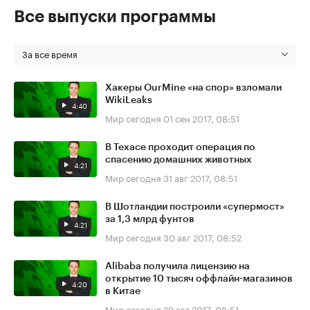
Все выпуски программы
За все время
Хакеры OurMine «на спор» взломали
WikiLeaks
4:40
Мир сегодня
01 сен 2017, 08:51
В Техасе проходит операция по
спасению домашних животных
4:21
Мир сегодня
31 авг 2017, 08:51
В Шотландии построили «супермост»
за 1,3 млрд фунтов
4:21
Мир сегодня
30 авг 2017, 08:52
Alibaba получила лицензию на
открытие 10 тысяч оффлайн-магазинов
4:20
в Китае
Мир сегодня
29 авг 2017, 08:51