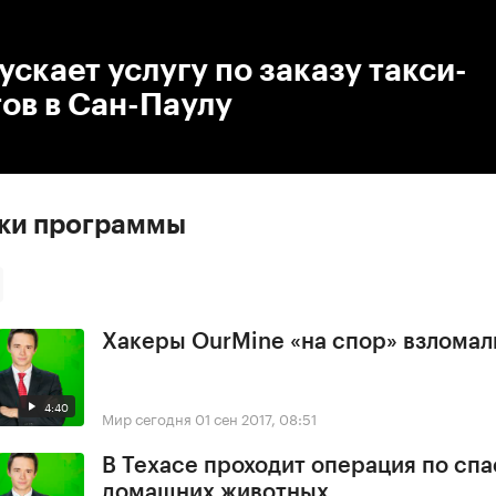
:00
/
00:00
ускает услугу по заказу такси-
ов в Сан-Паулу
ски программы
Хакеры OurMine «на спор» взломал
4:40
Мир сегодня
01 сен 2017, 08:51
В Техасе проходит операция по сп
домашних животных