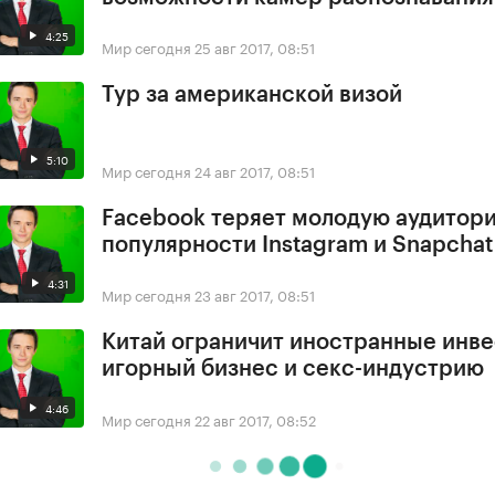
4:25
Мир сегодня
25 авг 2017, 08:51
Тур за американской визой
5:10
Мир сегодня
24 авг 2017, 08:51
Facebook теряет молодую аудитори
популярности Instagram и Snapchat
4:31
Мир сегодня
23 авг 2017, 08:51
Китай ограничит иностранные инве
игорный бизнес и секс-индустрию
4:46
Мир сегодня
22 авг 2017, 08:52