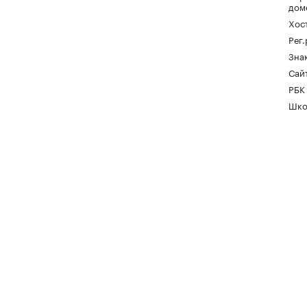
дом
Хос
Рег
Зна
Сайт
РБК
Шко