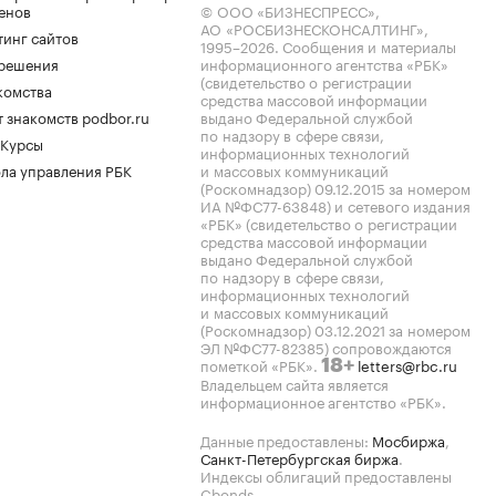
енов
© ООО «БИЗНЕСПРЕСС»,
АО «РОСБИЗНЕСКОНСАЛТИНГ»,
тинг сайтов
1995–2026
. Сообщения и материалы
.решения
информационного агентства «РБК»
(свидетельство о регистрации
комства
средства массовой информации
 знакомств podbor.ru
выдано Федеральной службой
по надзору в сфере связи,
 Курсы
информационных технологий
ла управления РБК
и массовых коммуникаций
(Роскомнадзор) 09.12.2015 за номером
ИА №ФС77-63848) и сетевого издания
«РБК» (свидетельство о регистрации
средства массовой информации
выдано Федеральной службой
по надзору в сфере связи,
информационных технологий
и массовых коммуникаций
(Роскомнадзор) 03.12.2021 за номером
ЭЛ №ФС77-82385) сопровождаются
пометкой «РБК».
letters@rbc.ru
18+
Владельцем сайта является
информационное агентство «РБК».
Данные предоставлены:
Мосбиржа
,
Санкт-Петербургская биржа
.
Индексы облигаций предоставлены
Cbonds.