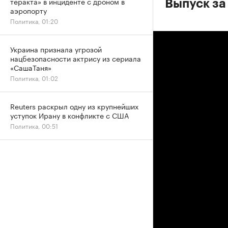
теракта» в инциденте с дроном в
Выпуск за
аэропорту
Политика, 01:20
Украина признала угрозой
нацбезопасности актрису из сериала
«СашаТаня»
Политика, 01:02
Reuters раскрыл одну из крупнейших
уступок Ирану в конфликте с США
Политика, 00:51