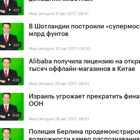
4:21
Мир сегодня
31 авг 2017, 08:51
В Шотландии построили «супермост
млрд фунтов
4:21
Мир сегодня
30 авг 2017, 08:52
Alibaba получила лицензию на откр
тысяч оффлайн-магазинов в Китае
4:20
Мир сегодня
29 авг 2017, 08:51
Израиль угрожает прекратить фин
ООН
5:03
Мир сегодня
28 авг 2017, 08:51
Полиция Берлина продемонстриро
возможности камер распознавания