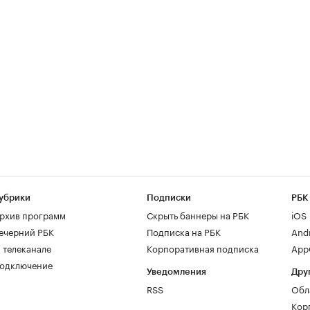
убрики
Подписки
РБК
рхив программ
Скрыть баннеры на РБК
iOS
ечерний РБК
Подписка на РБК
And
 телеканале
Корпоративная подписка
AppG
одключение
Уведомления
Дру
RSS
Обл
Кор