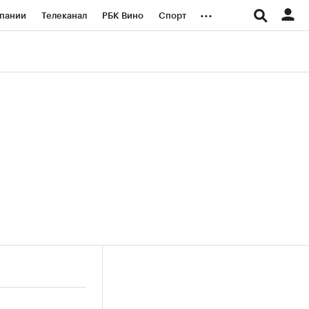
...
пании
Телеканал
РБК Вино
Спорт
ые проекты
Город
Стиль
Крипто
Спецпроекты СПб
логии и медиа
Финансы