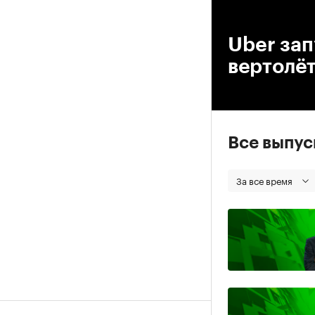
00
Uber зап
вертолёт
Все выпу
За все время