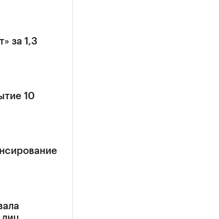
» за 1,3
ытие 10
ансирование
вала
 лиц