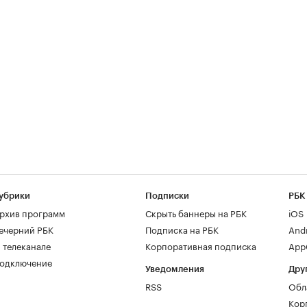
убрики
Подписки
РБК
рхив программ
Скрыть баннеры на РБК
iOS
ечерний РБК
Подписка на РБК
And
 телеканале
Корпоративная подписка
AppG
одключение
Уведомления
Дру
RSS
Обл
Кор