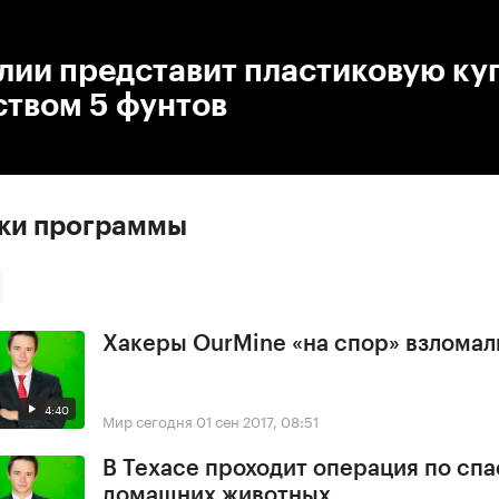
:00
/
00:00
глии представит пластиковую к
ством 5 фунтов
ски программы
Хакеры OurMine «на спор» взломал
4:40
Мир сегодня
01 сен 2017, 08:51
В Техасе проходит операция по сп
домашних животных