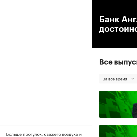
00
Банк Ан
достоин
Все выпу
За все время
Больше прогулок, свежего воздуха и