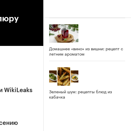
упюру
Домашнее «вино» из вишни: рецепт с
летним ароматом
и WikiLeaks
Зеленый шум: рецепты блюд из
кабачка
асению