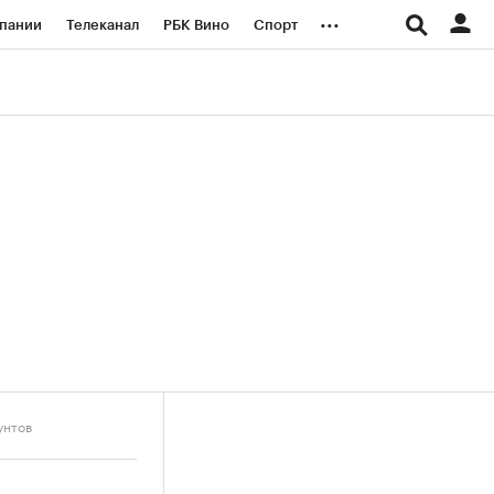
...
пании
Телеканал
РБК Вино
Спорт
ые проекты
Город
Стиль
Крипто
Спецпроекты СПб
логии и медиа
Финансы
унтов