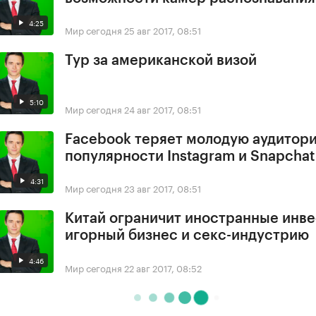
4:25
Мир сегодня
25 авг 2017, 08:51
Тур за американской визой
5:10
Мир сегодня
24 авг 2017, 08:51
Facebook теряет молодую аудитори
популярности Instagram и Snapchat
4:31
Мир сегодня
23 авг 2017, 08:51
Китай ограничит иностранные инве
игорный бизнес и секс-индустрию
4:46
Мир сегодня
22 авг 2017, 08:52