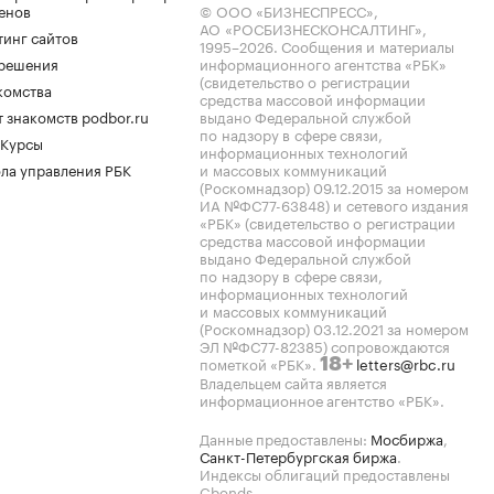
енов
© ООО «БИЗНЕСПРЕСС»,
АО «РОСБИЗНЕСКОНСАЛТИНГ»,
тинг сайтов
1995–2026
. Сообщения и материалы
.решения
информационного агентства «РБК»
(свидетельство о регистрации
комства
средства массовой информации
 знакомств podbor.ru
выдано Федеральной службой
по надзору в сфере связи,
 Курсы
информационных технологий
ла управления РБК
и массовых коммуникаций
(Роскомнадзор) 09.12.2015 за номером
ИА №ФС77-63848) и сетевого издания
«РБК» (свидетельство о регистрации
средства массовой информации
выдано Федеральной службой
по надзору в сфере связи,
информационных технологий
и массовых коммуникаций
(Роскомнадзор) 03.12.2021 за номером
ЭЛ №ФС77-82385) сопровождаются
пометкой «РБК».
letters@rbc.ru
18+
Владельцем сайта является
информационное агентство «РБК».
Данные предоставлены:
Мосбиржа
,
Санкт-Петербургская биржа
.
Индексы облигаций предоставлены
Cbonds.