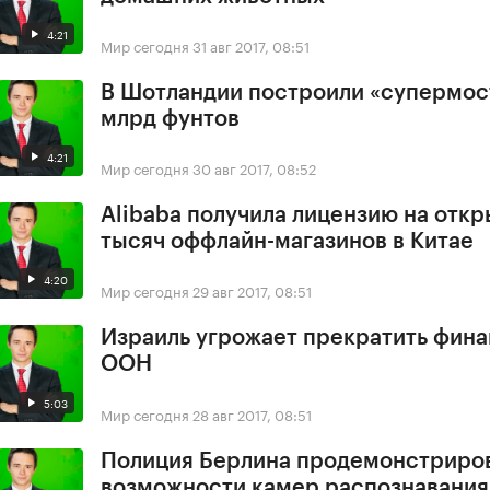
4:21
Мир сегодня
31 авг 2017, 08:51
В Шотландии построили «супермост
млрд фунтов
4:21
Мир сегодня
30 авг 2017, 08:52
Alibaba получила лицензию на откр
тысяч оффлайн-магазинов в Китае
4:20
Мир сегодня
29 авг 2017, 08:51
Израиль угрожает прекратить фин
ООН
5:03
Мир сегодня
28 авг 2017, 08:51
Полиция Берлина продемонстриро
возможности камер распознавания