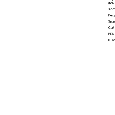
дом
Хос
Рег
Зна
Сайт
РБК
Шко