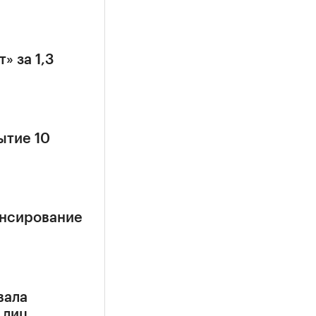
» за 1,3
ытие 10
ансирование
вала
 лиц