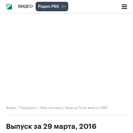
ВИДЕО
Видео
/
Передачи
/
Мир сегодня
/
База на Луне вместо МКС
Выпуск за 29 марта, 2016