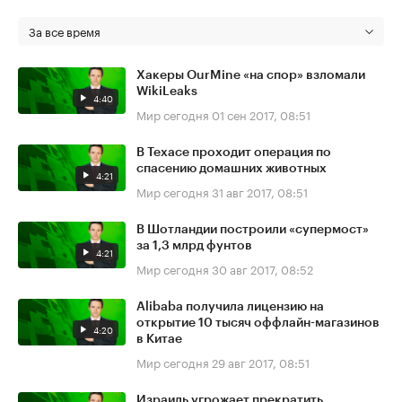
За все время
Хакеры OurMine «на спор» взломали
WikiLeaks
4:40
Мир сегодня
01 сен 2017, 08:51
В Техасе проходит операция по
спасению домашних животных
4:21
Мир сегодня
31 авг 2017, 08:51
В Шотландии построили «супермост»
за 1,3 млрд фунтов
4:21
Мир сегодня
30 авг 2017, 08:52
Alibaba получила лицензию на
открытие 10 тысяч оффлайн-магазинов
4:20
в Китае
Мир сегодня
29 авг 2017, 08:51
Израиль угрожает прекратить