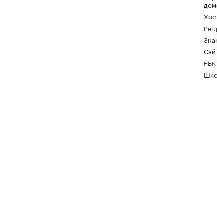
дом
Хос
Рег
Зна
Сайт
РБК
Шко