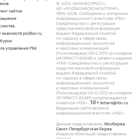
енов
© ООО «БИЗНЕСПРЕСС»,
АО «РОСБИЗНЕСКОНСАЛТИНГ»,
тинг сайтов
1995–2026
. Сообщения и материалы
.решения
информационного агентства «РБК»
(свидетельство о регистрации
комства
средства массовой информации
 знакомств podbor.ru
выдано Федеральной службой
по надзору в сфере связи,
 Курсы
информационных технологий
ла управления РБК
и массовых коммуникаций
(Роскомнадзор) 09.12.2015 за номером
ИА №ФС77-63848) и сетевого издания
«РБК» (свидетельство о регистрации
средства массовой информации
выдано Федеральной службой
по надзору в сфере связи,
информационных технологий
и массовых коммуникаций
(Роскомнадзор) 03.12.2021 за номером
ЭЛ №ФС77-82385) сопровождаются
пометкой «РБК».
letters@rbc.ru
18+
Владельцем сайта является
информационное агентство «РБК».
Данные предоставлены:
Мосбиржа
,
Санкт-Петербургская биржа
.
Индексы облигаций предоставлены
Cbonds.