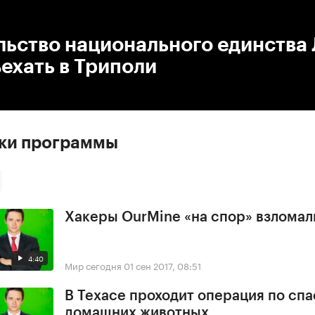
:00
/
00:00
ьство национального единства 
ехать в Триполи
ски программы
Хакеры OurMine «на спор» взломал
4:40
Мир сегодня
01 сен 2017, 08:51
В Техасе проходит операция по сп
домашних животных