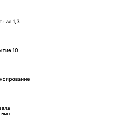
» за 1,3
ытие 10
ансирование
вала
 лиц