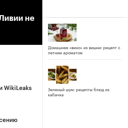
Ливии не
Домашнее «вино» из вишни: рецепт с
летним ароматом
и WikiLeaks
Зеленый шум: рецепты блюд из
кабачка
асению