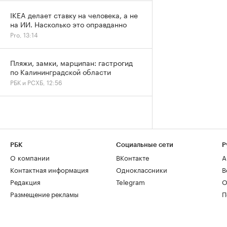
IKEA делает ставку на человека, а не
на ИИ. Насколько это оправданно
Pro, 13:14
Пляжи, замки, марципан: гастрогид
по Калининградской области
РБК и РСХБ, 12:56
РБК
Социальные сети
Р
О компании
ВКонтакте
А
Контактная информация
Одноклассники
В
Редакция
Telegram
О
Размещение рекламы
П