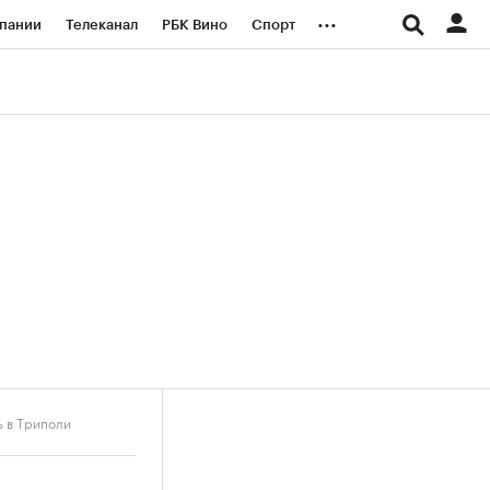
...
пании
Телеканал
РБК Вино
Спорт
ые проекты
Город
Стиль
Крипто
Спецпроекты СПб
логии и медиа
Финансы
ь в Триполи