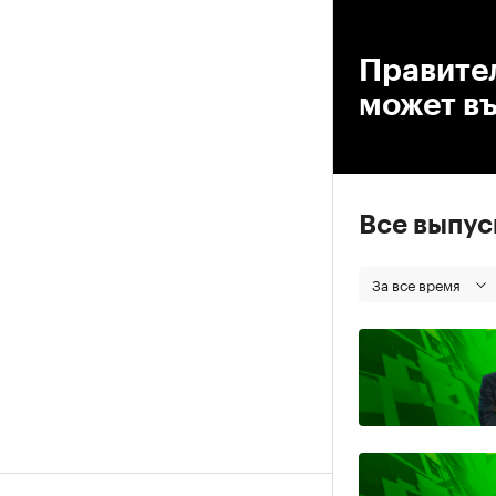
00
Правител
может въ
Все выпу
За все время