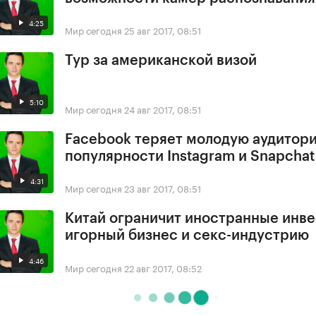
4:25
Мир сегодня
25 авг 2017, 08:51
Тур за американской визой
5:10
Мир сегодня
24 авг 2017, 08:51
Facebook теряет молодую аудитори
популярности Instagram и Snapchat
4:31
Мир сегодня
23 авг 2017, 08:51
Китай ограничит иностранные инве
игорный бизнес и секс-индустрию
4:46
Мир сегодня
22 авг 2017, 08:52