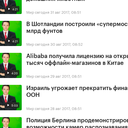
4:21
Мир сегодня
31 авг 2017, 08:51
В Шотландии построили «супермост
млрд фунтов
4:21
Мир сегодня
30 авг 2017, 08:52
Alibaba получила лицензию на откр
тысяч оффлайн-магазинов в Китае
4:20
Мир сегодня
29 авг 2017, 08:51
Израиль угрожает прекратить фин
ООН
5:03
Мир сегодня
28 авг 2017, 08:51
Полиция Берлина продемонстриро
возможности камер распознавания