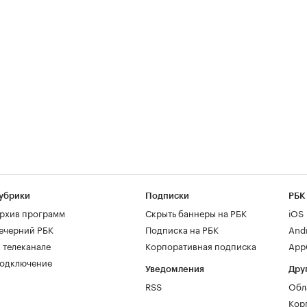
убрики
Подписки
РБК
рхив программ
Скрыть баннеры на РБК
iOS
ечерний РБК
Подписка на РБК
And
 телеканале
Корпоративная подписка
AppG
одключение
Уведомления
Дру
RSS
Обл
Кор