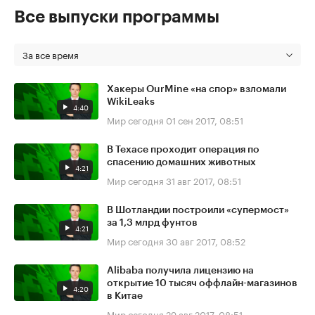
Все выпуски программы
За все время
Хакеры OurMine «на спор» взломали
WikiLeaks
4:40
Мир сегодня
01 сен 2017, 08:51
В Техасе проходит операция по
спасению домашних животных
4:21
Мир сегодня
31 авг 2017, 08:51
В Шотландии построили «супермост»
за 1,3 млрд фунтов
4:21
Мир сегодня
30 авг 2017, 08:52
Alibaba получила лицензию на
открытие 10 тысяч оффлайн-магазинов
4:20
в Китае
Мир сегодня
29 авг 2017, 08:51