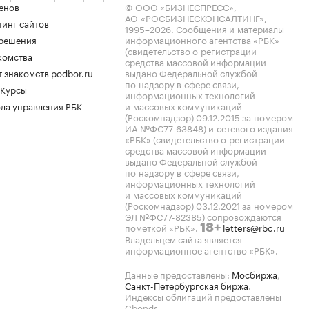
енов
© ООО «БИЗНЕСПРЕСС»,
АО «РОСБИЗНЕСКОНСАЛТИНГ»,
тинг сайтов
1995–2026
. Сообщения и материалы
.решения
информационного агентства «РБК»
(свидетельство о регистрации
комства
средства массовой информации
 знакомств podbor.ru
выдано Федеральной службой
по надзору в сфере связи,
 Курсы
информационных технологий
ла управления РБК
и массовых коммуникаций
(Роскомнадзор) 09.12.2015 за номером
ИА №ФС77-63848) и сетевого издания
«РБК» (свидетельство о регистрации
средства массовой информации
выдано Федеральной службой
по надзору в сфере связи,
информационных технологий
и массовых коммуникаций
(Роскомнадзор) 03.12.2021 за номером
ЭЛ №ФС77-82385) сопровождаются
пометкой «РБК».
letters@rbc.ru
18+
Владельцем сайта является
информационное агентство «РБК».
Данные предоставлены:
Мосбиржа
,
Санкт-Петербургская биржа
.
Индексы облигаций предоставлены
Cbonds.