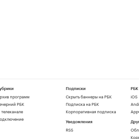
убрики
Подписки
РБК
рхив программ
Скрыть баннеры на РБК
iOS
ечерний РБК
Подписка на РБК
And
 телеканале
Корпоративная подписка
AppG
одключение
Уведомления
Дру
RSS
Обл
Кор