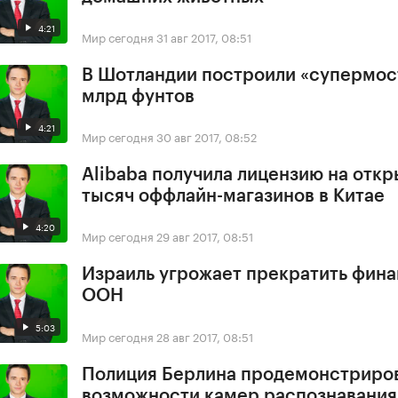
4:21
Мир сегодня
31 авг 2017, 08:51
В Шотландии построили «супермост
млрд фунтов
4:21
Мир сегодня
30 авг 2017, 08:52
Alibaba получила лицензию на откр
тысяч оффлайн-магазинов в Китае
4:20
Мир сегодня
29 авг 2017, 08:51
Израиль угрожает прекратить фин
ООН
5:03
Мир сегодня
28 авг 2017, 08:51
Полиция Берлина продемонстриро
возможности камер распознавания