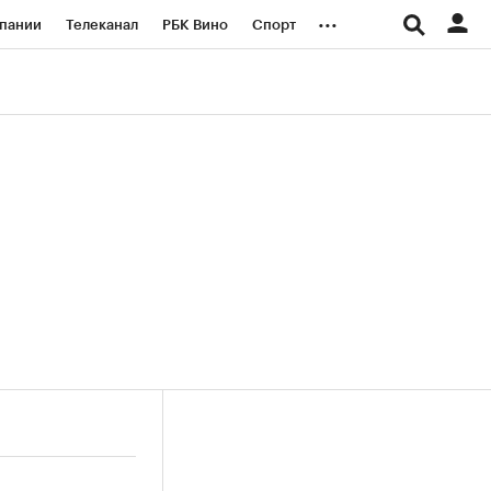
...
пании
Телеканал
РБК Вино
Спорт
ые проекты
Город
Стиль
Крипто
Спецпроекты СПб
логии и медиа
Финансы