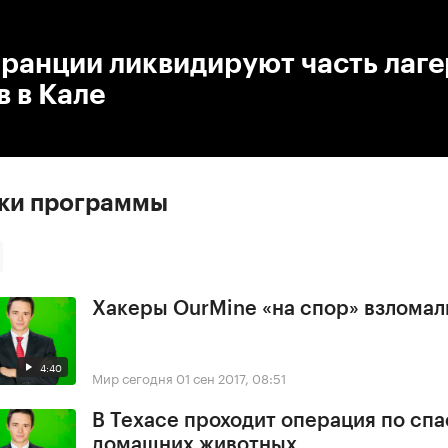
:00
/
00:00
ранции ликвидируют часть лаге
 в Кале
ски программы
Хакеры OurMine «на спор» взломал
4:40
Мир сегодня
01 сен 2017, 08:51
В Техасе проходит операция по сп
домашних животных