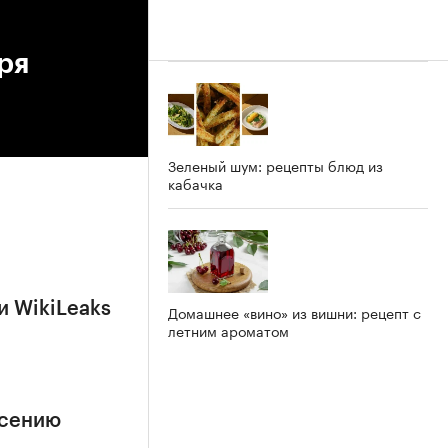
ря
Зеленый шум: рецепты блюд из
кабачка
и WikiLeaks
Домашнее «вино» из вишни: рецепт с
летним ароматом
асению