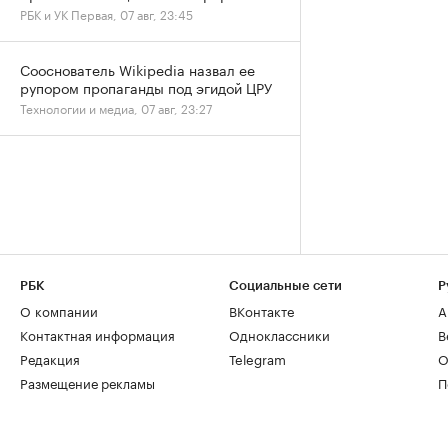
РБК и УК Первая, 07 авг, 23:45
Сооснователь Wikipedia назвал ее
рупором пропаганды под эгидой ЦРУ
Технологии и медиа, 07 авг, 23:27
РБК
Социальные сети
Р
О компании
ВКонтакте
А
Контактная информация
Одноклассники
В
Редакция
Telegram
О
Размещение рекламы
П