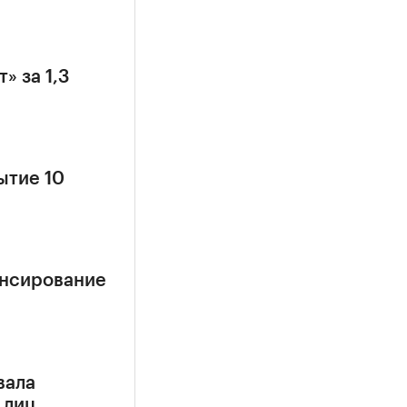
» за 1,3
ытие 10
ансирование
вала
 лиц