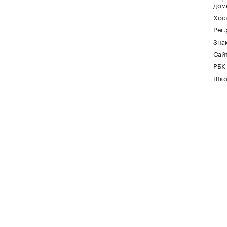
дом
Хос
Рег
Зна
Сайт
РБК
Шко