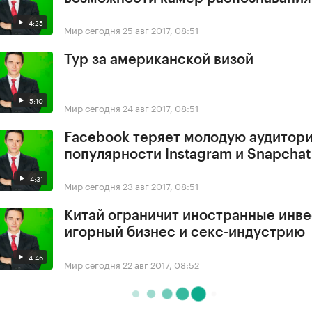
4:25
Мир сегодня
25 авг 2017, 08:51
Тур за американской визой
5:10
Мир сегодня
24 авг 2017, 08:51
Facebook теряет молодую аудитори
популярности Instagram и Snapchat
4:31
Мир сегодня
23 авг 2017, 08:51
Китай ограничит иностранные инве
игорный бизнес и секс-индустрию
4:46
Мир сегодня
22 авг 2017, 08:52