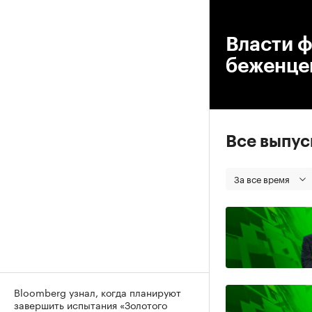
00
Власти ф
беженцев
Все выпу
За все время
Bloomberg узнал, когда планируют
завершить испытания «Золотого