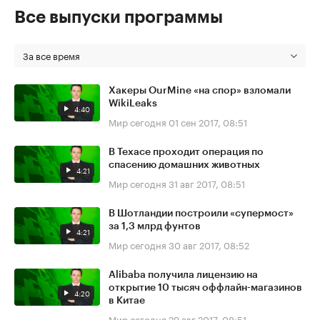
Все выпуски программы
За все время
Хакеры OurMine «на спор» взломали
WikiLeaks
4:40
Мир сегодня
01 сен 2017, 08:51
В Техасе проходит операция по
спасению домашних животных
4:21
Мир сегодня
31 авг 2017, 08:51
В Шотландии построили «супермост»
за 1,3 млрд фунтов
4:21
Мир сегодня
30 авг 2017, 08:52
Alibaba получила лицензию на
открытие 10 тысяч оффлайн-магазинов
4:20
в Китае
Мир сегодня
29 авг 2017, 08:51