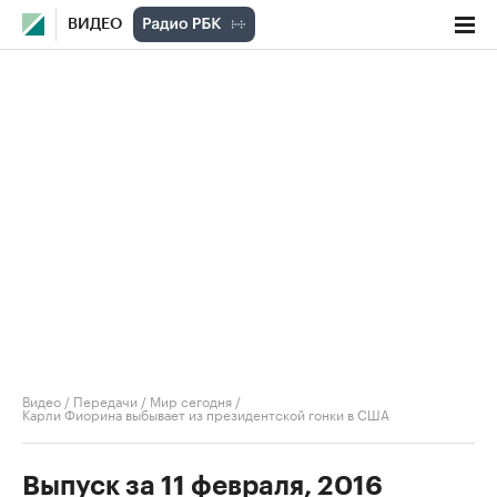
ВИДЕО
Видео
/
Передачи
/
Мир сегодня
/
Карли Фиорина выбывает из президентской гонки в США
Выпуск за 11 февраля, 2016