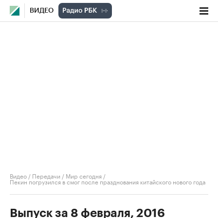
ВИДЕО
Видео
/
Передачи
/
Мир сегодня
/
Пекин погрузился в смог после празднования китайского нового года
Выпуск за 8 февраля, 2016