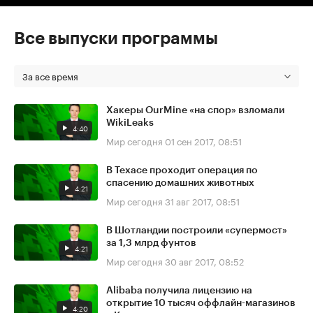
Все выпуски программы
За все время
Хакеры OurMine «на спор» взломали
WikiLeaks
4:40
Мир сегодня
01 сен 2017, 08:51
В Техасе проходит операция по
спасению домашних животных
4:21
Мир сегодня
31 авг 2017, 08:51
В Шотландии построили «супермост»
за 1,3 млрд фунтов
4:21
Мир сегодня
30 авг 2017, 08:52
Alibaba получила лицензию на
открытие 10 тысяч оффлайн-магазинов
4:20