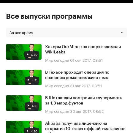
Все выпуски программы
За все время
Хакеры OurMine «на спор» взломали
WikiLeaks
4:40
Мир сегодня
01 сен 2017, 08:51
В Техасе проходит операция по
спасению домашних животных
4:21
Мир сегодня
31 авг 2017, 08:51
В Шотландии построили «супермост»
за 1,3 млрд фунтов
4:21
Мир сегодня
30 авг 2017, 08:52
Alibaba получила лицензию на
открытие 10 тысяч оффлайн-магазинов
4:20