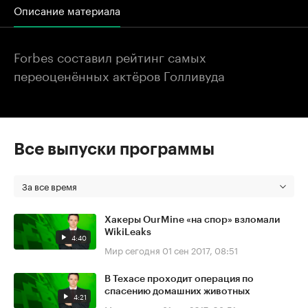
Описание материала
Forbes составил рейтинг самых
переоценённых актёров Голливуда
Все выпуски программы
За все время
Хакеры OurMine «на спор» взломали
WikiLeaks
4:40
Мир сегодня
01 сен 2017, 08:51
В Техасе проходит операция по
спасению домашних животных
4:21