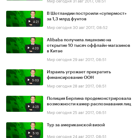
Мир сегодня
31 авг 2017, 08:51
В Шотландии построили «супермост»
за 1,3 млрд фунтов
4:21
Мир сегодня
30 авг 2017, 08:52
Alibaba получила лицензию на
открытие 10 тысяч оффлайн-магазинов
4:20
в Китае
Мир сегодня
29 авг 2017, 08:51
Израиль угрожает прекратить
финансирование ООН
5:03
Мир сегодня
28 авг 2017, 08:51
Полиция Берлина продемонстрировала
возможности камер распознавания лиц
4:25
Мир сегодня
25 авг 2017, 08:51
Тур за американской визой
5:10
Мир сегодня
24 авг 2017, 08:51