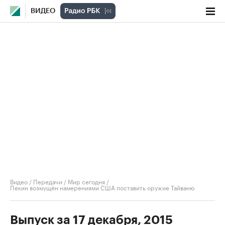
ВИДЕО
Видео
/
Передачи
/
Мир сегодня
/
Пекин возмущён намерениями США поставить оружие Тайваню
Выпуск за 17 декабря, 2015