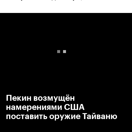
00:00
/
00:00
Пекин возмущён
намерениями США
поставить оружие Тайваню