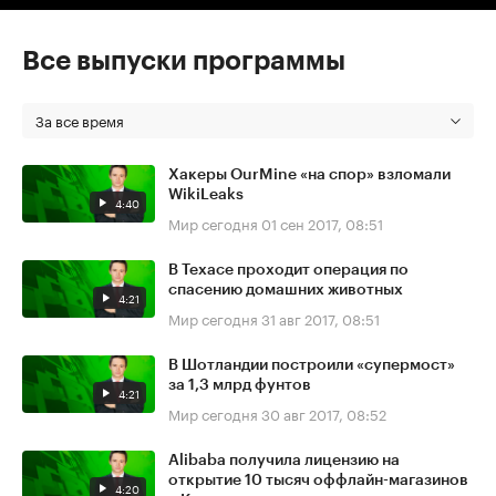
Все выпуски программы
За все время
Хакеры OurMine «на спор» взломали
WikiLeaks
4:40
Мир сегодня
01 сен 2017, 08:51
В Техасе проходит операция по
спасению домашних животных
4:21
Мир сегодня
31 авг 2017, 08:51
В Шотландии построили «супермост»
за 1,3 млрд фунтов
4:21
Мир сегодня
30 авг 2017, 08:52
Alibaba получила лицензию на
открытие 10 тысяч оффлайн-магазинов
4:20