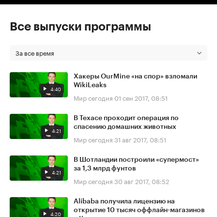
Все выпуски программы
За все время
Хакеры OurMine «на спор» взломали
WikiLeaks
4:40
Мир сегодня
01 сен 2017, 08:51
В Техасе проходит операция по
спасению домашних животных
4:21
Мир сегодня
31 авг 2017, 08:51
В Шотландии построили «супермост»
за 1,3 млрд фунтов
4:21
Мир сегодня
30 авг 2017, 08:52
Alibaba получила лицензию на
открытие 10 тысяч оффлайн-магазинов
4:20