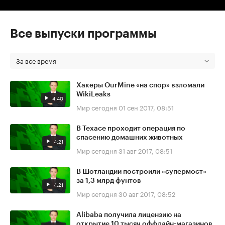
Все выпуски программы
За все время
Хакеры OurMine «на спор» взломали
WikiLeaks
4:40
Мир сегодня
01 сен 2017, 08:51
В Техасе проходит операция по
спасению домашних животных
4:21
Мир сегодня
31 авг 2017, 08:51
В Шотландии построили «супермост»
за 1,3 млрд фунтов
4:21
Мир сегодня
30 авг 2017, 08:52
Alibaba получила лицензию на
открытие 10 тысяч оффлайн-магазинов