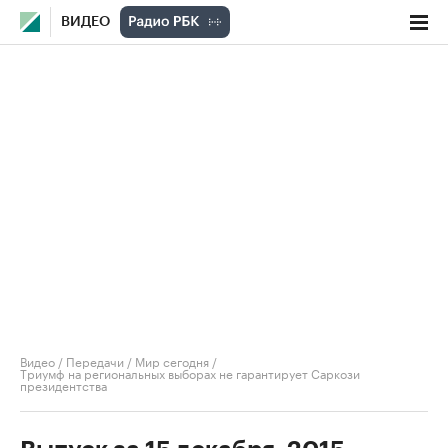
ВИДЕО
Видео
/
Передачи
/
Мир сегодня
/
Триумф на региональных выборах не гарантирует Саркози
президентства