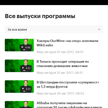
Все выпуски программы
За все время
Хакеры OurMine «на спор» взломали
WikiLeaks
4:40
Мир сегодня
01 сен 2017, 08:51
В Техасе проходит операция по
спасению домашних животных
4:21
Мир сегодня
31 авг 2017, 08:51
В Шотландии построили «супермост»
за 1,3 млрд фунтов
4:21
Мир сегодня
30 авг 2017, 08:52
Alibaba получила лицензию на
открытие 10 тысяч оффлайн-магазинов