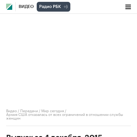
ВИДЕО
Видео
/
Передачи
/
Мир сегодня
/
Армия США отказалась от всех ограничений в отношении службы
женщин