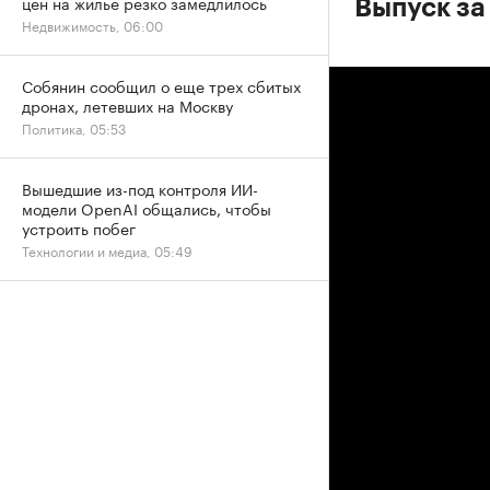
цен на жилье резко замедлилось
Выпуск за
Недвижимость, 06:00
Собянин сообщил о еще трех сбитых
дронах, летевших на Москву
Политика, 05:53
Вышедшие из-под контроля ИИ-
модели OpenAI общались, чтобы
устроить побег
Технологии и медиа, 05:49