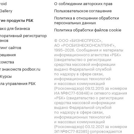
roid
О соблюдении авторских прав
allery
Пользовательское соглашение
Политика в отношении обработки
гие продукты РБК
персональных данных
ако для бизнеса
Политика обработки файлов cookie
поративный регистратор
енов
© ООО «БИЗНЕСПРЕСС»,
АО «РОСБИЗНЕСКОНСАЛТИНГ»,
тинг сайтов
1995–2026
. Сообщения и материалы
.решения
информационного агентства «РБК»
(свидетельство о регистрации
комства
средства массовой информации
 знакомств podbor.ru
выдано Федеральной службой
по надзору в сфере связи,
 Курсы
информационных технологий
ла управления РБК
и массовых коммуникаций
(Роскомнадзор) 09.12.2015 за номером
ИА №ФС77-63848) и сетевого издания
«РБК» (свидетельство о регистрации
средства массовой информации
выдано Федеральной службой
по надзору в сфере связи,
информационных технологий
и массовых коммуникаций
(Роскомнадзор) 03.12.2021 за номером
ЭЛ №ФС77-82385) сопровождаются