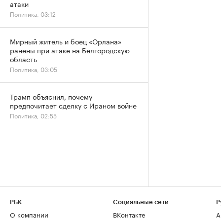
атаки
Политика, 03:12
Мирный житель и боец «Орлана»
ранены при атаке на Белгородскую
область
Политика, 03:05
Трамп объяснил, почему
предпочитает сделку с Ираном войне
Политика, 02:55
РБК
Социальные сети
Р
О компании
ВКонтакте
А