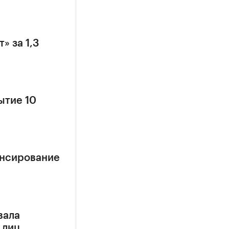
» за 1,3
ытие 10
ансирование
вала
 лиц