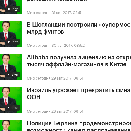
4:21
Мир сегодня
31 авг 2017, 08:51
В Шотландии построили «супермост
млрд фунтов
4:21
Мир сегодня
30 авг 2017, 08:52
Alibaba получила лицензию на откр
тысяч оффлайн-магазинов в Китае
4:20
Мир сегодня
29 авг 2017, 08:51
Израиль угрожает прекратить фин
ООН
5:03
Мир сегодня
28 авг 2017, 08:51
Полиция Берлина продемонстриро
возможности камер распознавания