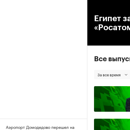
00
Египет з
«Росато
Все выпу
За все время
Аэропорт Домодедово перешел на