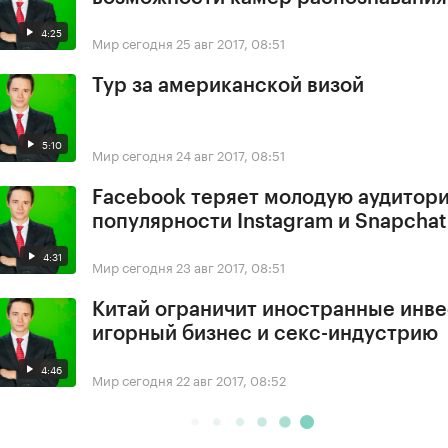
4:25
Мир сегодня
25 авг 2017, 08:51
Тур за американской визой
5:10
Мир сегодня
24 авг 2017, 08:51
Facebook теряет молодую аудитори
популярности Instagram и Snapchat
4:31
Мир сегодня
23 авг 2017, 08:51
Китай ограничит иностранные инве
игорный бизнес и секс-индустрию
4:46
Мир сегодня
22 авг 2017, 08:52