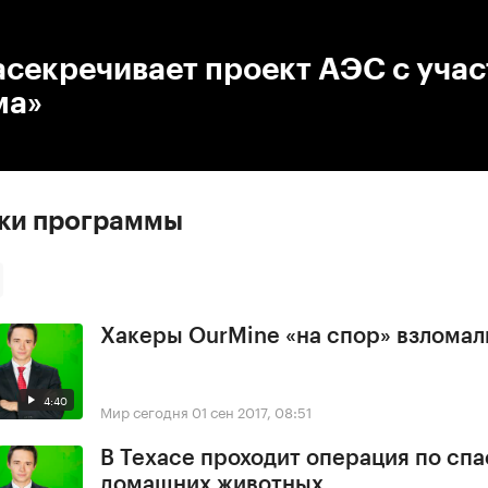
:00
/
00:00
асекречивает проект АЭС с уча
ма»
ски программы
Хакеры OurMine «на спор» взломал
4:40
Мир сегодня
01 сен 2017, 08:51
В Техасе проходит операция по сп
домашних животных