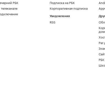
ечерний РБК
Подписка на РБК
And
 телеканале
Корпоративная подписка
AppG
одключение
Уведомления
Дру
RSS
Обл
Кор
дом
Хос
Рег
Зна
Сайт
РБК
Шко