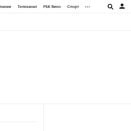
...
пании
Телеканал
РБК Вино
Спорт
ые проекты
Город
Стиль
Крипто
Спецпроекты СПб
логии и медиа
Финансы