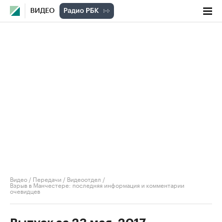
ВИДЕО
Видео
/
Передачи
/
Видеоотдел
/
Взрыв в Манчестере: последняя информация и комментарии
очевидцев