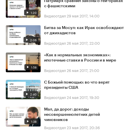
Патриарх сравнил законы о гей-браках
с фашистскими
1:20
Видеоотдел
29 мая 2017, 14:00
Битва за Мосул: как Ирак освобождают
от джихадистов
2:06
Видеоотдел
26 мая 2017, 22:00
«Как в нормальных экономиках»:
ипотечные ставки в России и в мире
1:58
Видеоотдел
26 мая 2017, 21:00
С Божьей помощью: во что верят
президенты США
2:40
Видеоотдел
24 мая 2017, 19:30
Мал, да дорог: доходы
несовершеннолетних детей
чиновников
1:38
Видеоотдел
23 мая 2017, 20:36