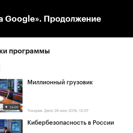
:00
/
00:00
а Google». Продолжение
ски программы
Миллионный грузовик
24:00
Токарев. Дело
28 июн 2018, 13:07
Кибербезопасность в России