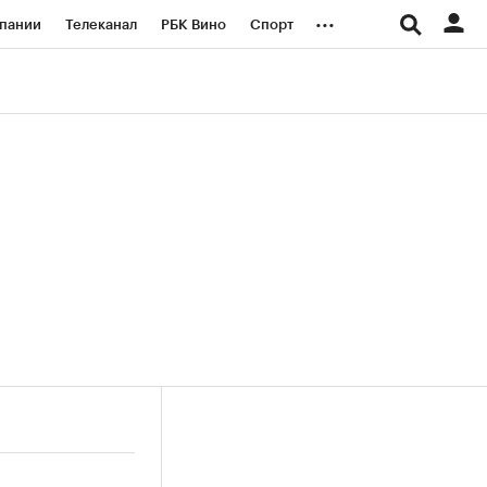
...
пании
Телеканал
РБК Вино
Спорт
ые проекты
Город
Стиль
Крипто
Спецпроекты СПб
логии и медиа
Финансы