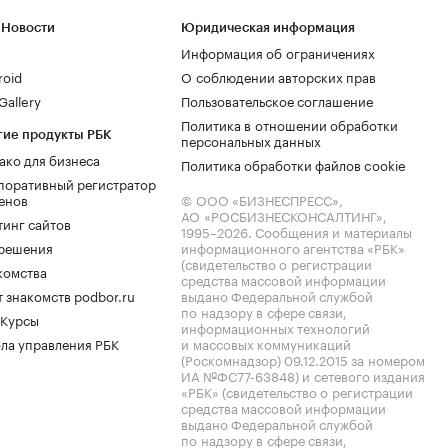
 Новости
Юридическая информация
Информация об ограничениях
roid
О соблюдении авторских прав
allery
Пользовательское соглашение
Политика в отношении обработки
гие продукты РБК
персональных данных
ако для бизнеса
Политика обработки файлов cookie
поративный регистратор
енов
© ООО «БИЗНЕСПРЕСС»,
АО «РОСБИЗНЕСКОНСАЛТИНГ»,
тинг сайтов
1995–2026
. Сообщения и материалы
.решения
информационного агентства «РБК»
(свидетельство о регистрации
комства
средства массовой информации
 знакомств podbor.ru
выдано Федеральной службой
по надзору в сфере связи,
 Курсы
информационных технологий
ла управления РБК
и массовых коммуникаций
(Роскомнадзор) 09.12.2015 за номером
ИА №ФС77-63848) и сетевого издания
«РБК» (свидетельство о регистрации
средства массовой информации
выдано Федеральной службой
по надзору в сфере связи,