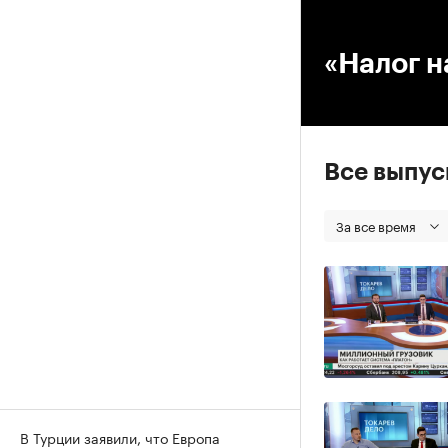
00
«Налог н
Все выпу
За все время
В Турции заявили, что Европа