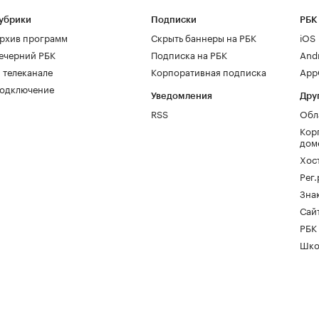
убрики
Подписки
РБК
рхив программ
Скрыть баннеры на РБК
iOS
ечерний РБК
Подписка на РБК
And
 телеканале
Корпоративная подписка
AppG
одключение
Уведомления
Дру
RSS
Обл
Кор
дом
Хос
Рег
Зна
Сайт
РБК
Шко