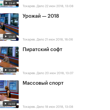
23:41
Токарев. Дело
22 июн 2018, 13:08
Урожай — 2018
23:45
Токарев. Дело
21 июн 2018, 16:06
Пиратский софт
23:38
Токарев. Дело
20 июн 2018, 13:07
Массовый спорт
24:02
Токарев. Дело
18 июн 2018, 13:08