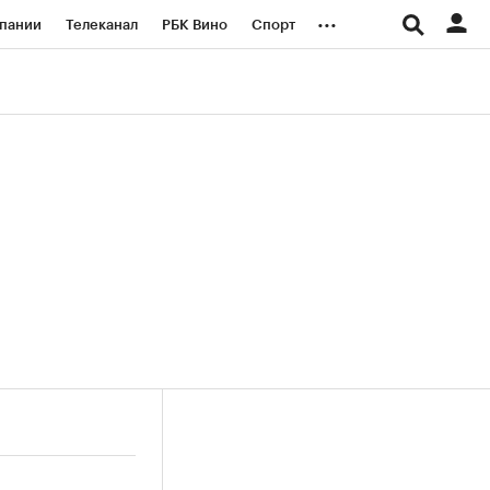
...
пании
Телеканал
РБК Вино
Спорт
ые проекты
Город
Стиль
Крипто
Спецпроекты СПб
логии и медиа
Финансы