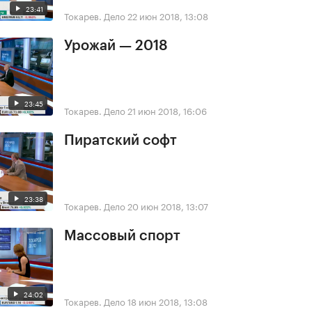
23:41
Токарев. Дело
22 июн 2018, 13:08
Урожай — 2018
23:45
Токарев. Дело
21 июн 2018, 16:06
Пиратский софт
23:38
Токарев. Дело
20 июн 2018, 13:07
Массовый спорт
24:02
Токарев. Дело
18 июн 2018, 13:08