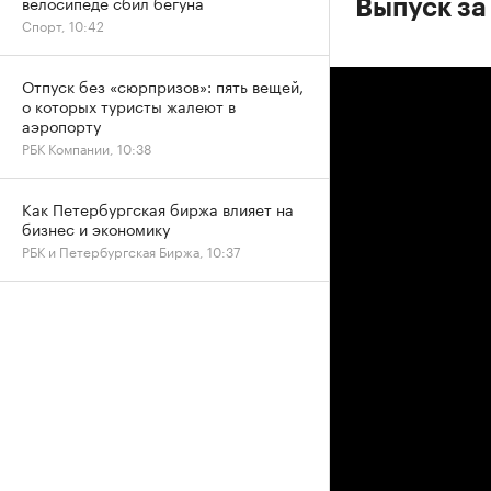
велосипеде сбил бегуна
Выпуск за 
Спорт, 10:42
Отпуск без «сюрпризов»: пять вещей,
о которых туристы жалеют в
аэропорту
РБК Компании, 10:38
Как Петербургская биржа влияет на
бизнес и экономику
РБК и Петербургская Биржа, 10:37