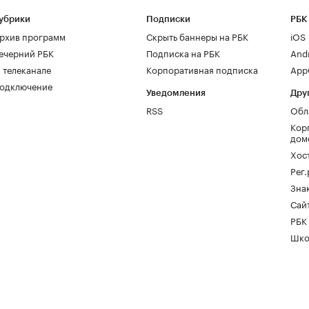
убрики
Подписки
РБК
рхив программ
Скрыть баннеры на РБК
iOS
ечерний РБК
Подписка на РБК
And
 телеканале
Корпоративная подписка
AppG
одключение
Уведомления
Дру
RSS
Обл
Кор
дом
Хос
Рег
Зна
Сайт
РБК
Шко