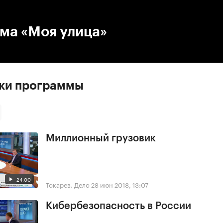
:00
/
00:00
ма «Моя улица»
ски программы
Миллионный грузовик
24:00
Токарев. Дело
28 июн 2018, 13:07
Кибербезопасность в России