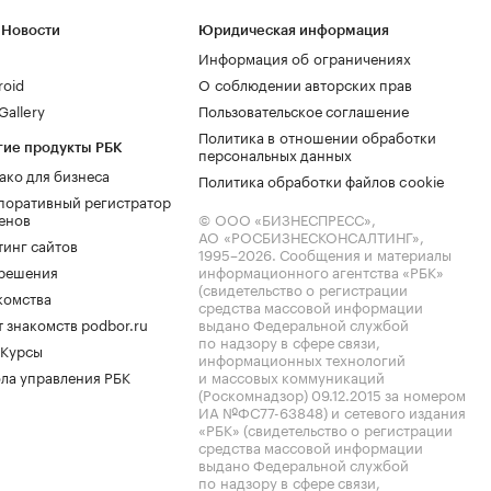
 Новости
Юридическая информация
Информация об ограничениях
roid
О соблюдении авторских прав
allery
Пользовательское соглашение
Политика в отношении обработки
гие продукты РБК
персональных данных
ако для бизнеса
Политика обработки файлов cookie
поративный регистратор
енов
© ООО «БИЗНЕСПРЕСС»,
АО «РОСБИЗНЕСКОНСАЛТИНГ»,
тинг сайтов
1995–2026
. Сообщения и материалы
.решения
информационного агентства «РБК»
(свидетельство о регистрации
комства
средства массовой информации
 знакомств podbor.ru
выдано Федеральной службой
по надзору в сфере связи,
 Курсы
информационных технологий
ла управления РБК
и массовых коммуникаций
(Роскомнадзор) 09.12.2015 за номером
ИА №ФС77-63848) и сетевого издания
«РБК» (свидетельство о регистрации
средства массовой информации
выдано Федеральной службой
по надзору в сфере связи,