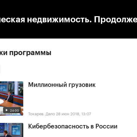
:00
/
00:00
еская недвижимость. Продолж
ски программы
Миллионный грузовик
24:00
Токарев. Дело
28 июн 2018, 13:07
Кибербезопасность в России