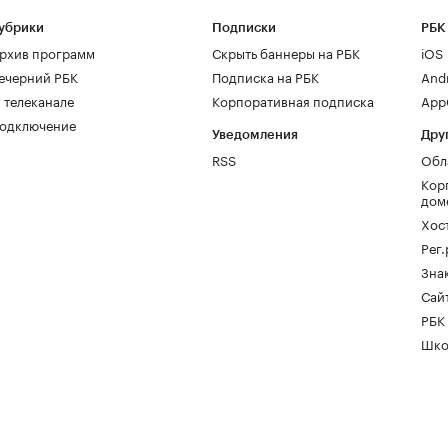
убрики
Подписки
РБК
рхив программ
Скрыть баннеры на РБК
iOS
ечерний РБК
Подписка на РБК
And
 телеканале
Корпоративная подписка
AppG
одключение
Уведомления
Дру
RSS
Обл
Кор
дом
Хос
Рег
Зна
Сайт
РБК
Шко