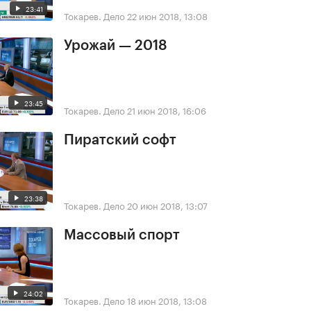
23:41
Токарев. Дело
22 июн 2018, 13:08
Урожай — 2018
23:45
Токарев. Дело
21 июн 2018, 16:06
Пиратский софт
23:38
Токарев. Дело
20 июн 2018, 13:07
Массовый спорт
24:02
Токарев. Дело
18 июн 2018, 13:08