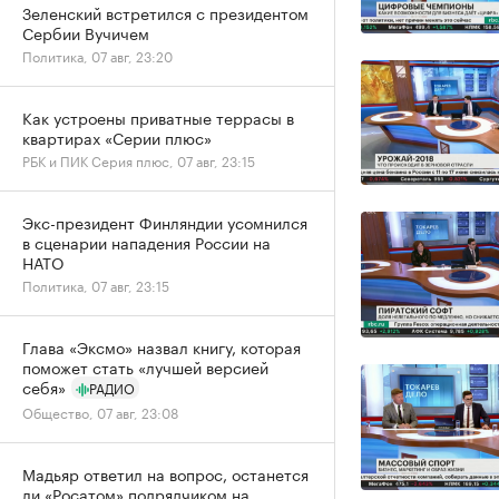
Зеленский встретился с президентом
Сербии Вучичем
Политика, 07 авг, 23:20
Как устроены приватные террасы в
квартирах «Серии плюс»
РБК и ПИК Серия плюс, 07 авг, 23:15
Экс-президент Финляндии усомнился
в сценарии нападения России на
НАТО
Политика, 07 авг, 23:15
Глава «Эксмо» назвал книгу, которая
поможет стать «лучшей версией
себя»
РАДИО
Общество, 07 авг, 23:08
Мадьяр ответил на вопрос, останется
ли «Росатом» подрядчиком на