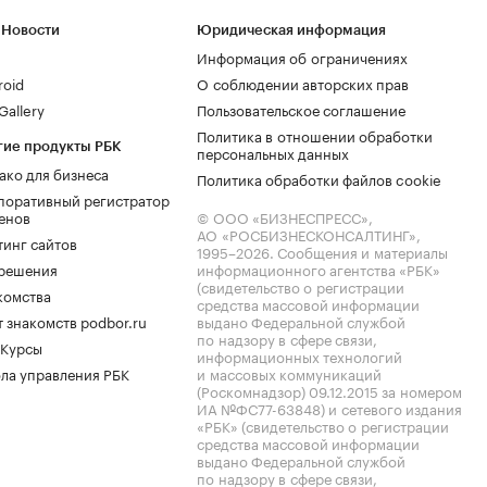
 Новости
Юридическая информация
Информация об ограничениях
roid
О соблюдении авторских прав
allery
Пользовательское соглашение
Политика в отношении обработки
гие продукты РБК
персональных данных
ако для бизнеса
Политика обработки файлов cookie
поративный регистратор
енов
© ООО «БИЗНЕСПРЕСС»,
АО «РОСБИЗНЕСКОНСАЛТИНГ»,
тинг сайтов
1995–2026
. Сообщения и материалы
.решения
информационного агентства «РБК»
(свидетельство о регистрации
комства
средства массовой информации
 знакомств podbor.ru
выдано Федеральной службой
по надзору в сфере связи,
 Курсы
информационных технологий
ла управления РБК
и массовых коммуникаций
(Роскомнадзор) 09.12.2015 за номером
ИА №ФС77-63848) и сетевого издания
«РБК» (свидетельство о регистрации
средства массовой информации
выдано Федеральной службой
по надзору в сфере связи,