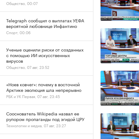
Общество, 00:07
Telegraph сообщил о выплатах УЕФА
вероятной любовнице Инфантино
Спорт, 00:06
Ученые оценили риски от созданных
с помощью ИИ искусственных
вирусов
Общество, 07 авг, 23:52
«Ноев ковчег»: почему в восточной
Арктике эволюция шла непрерывно
РБК и УК Первая, 07 авг, 23:45
Сооснователь Wikipedia назвал ее
рупором пропаганды под эгидой ЦРУ
Технологии и медиа, 07 авг, 23:27