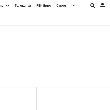
...
пании
Телеканал
РБК Вино
Спорт
ые проекты
Город
Стиль
Крипто
Спецпроекты СПб
логии и медиа
Финансы