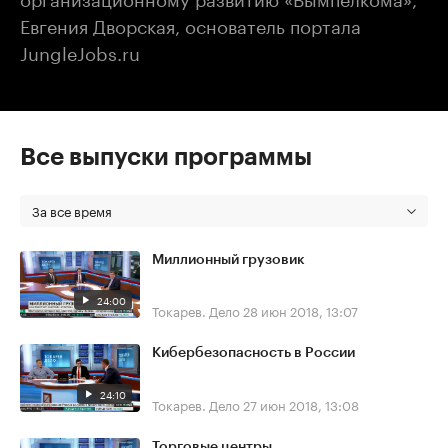
Евгения Дворская, основатель портала
JungleJobs.ru
Все выпуски программы
За все время
Миллионный грузовик
24:00
Токарев. Дело
28 июн 2018, 13:07
Кибербезопасность в России
24:10
Токарев. Дело
27 июн 2018, 13:08
Торговые центры