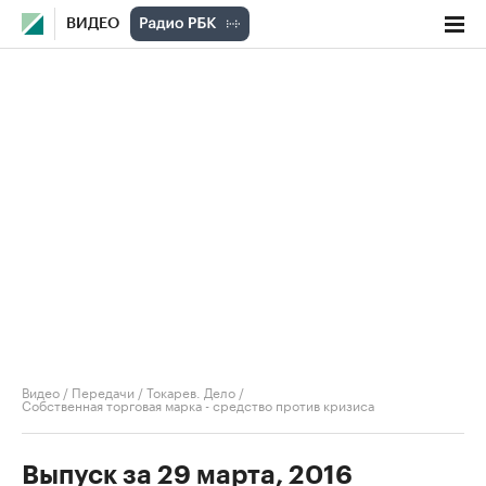
ВИДЕО
Видео
/
Передачи
/
Токарев. Дело
/
Собственная торговая марка - средство против кризиса
Выпуск за 29 марта, 2016