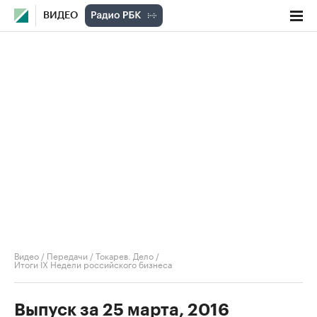
ВИДЕО
Видео
/
Передачи
/
Токарев. Дело
/
Итоги IX Недели российского бизнеса
Выпуск за 25 марта, 2016