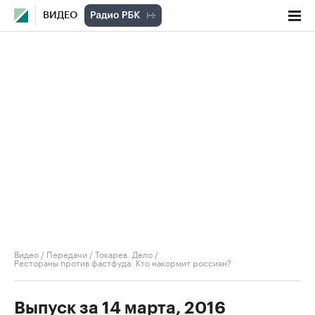
ВИДЕО
Видео
/
Передачи
/
Токарев. Дело
/
Рестораны против фастфуда. Кто накормит россиян?
Выпуск за 14 марта, 2016