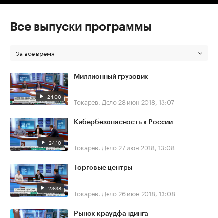
Все выпуски программы
За все время
Миллионный грузовик
24:00
Токарев. Дело
28 июн 2018, 13:07
Кибербезопасность в России
24:10
Токарев. Дело
27 июн 2018, 13:08
Торговые центры
23:38
Токарев. Дело
26 июн 2018, 13:08
Рынок краудфандинга