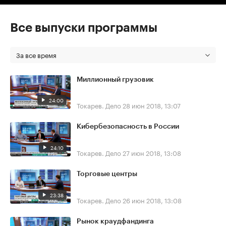
Все выпуски программы
За все время
Миллионный грузовик
24:00
Токарев. Дело
28 июн 2018, 13:07
Кибербезопасность в России
24:10
Токарев. Дело
27 июн 2018, 13:08
Торговые центры
23:38
Токарев. Дело
26 июн 2018, 13:08
Рынок краудфандинга