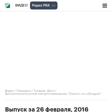
ВИДЕО
Видео
/
Передачи
/
Токарев. Дело
/
Высокотехнологичное импортозамещение. Помогут ли субсидии?
Выпуск за 26 февраля, 2016