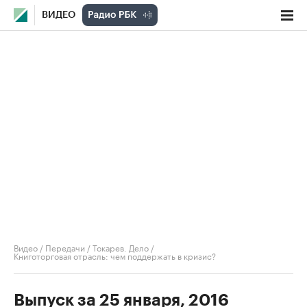
ВИДЕО
Видео
/
Передачи
/
Токарев. Дело
/
Книготорговая отрасль: чем поддержать в кризис?
Выпуск за 25 января, 2016