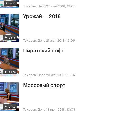
23:41
Токарев. Дело
22 июн 2018, 13:08
Урожай — 2018
23:45
Токарев. Дело
21 июн 2018, 16:06
Пиратский софт
23:38
Токарев. Дело
20 июн 2018, 13:07
Массовый спорт
24:02
Токарев. Дело
18 июн 2018, 13:08