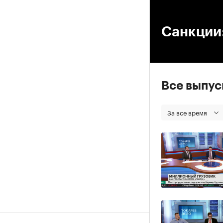
00
Санкции:
Все выпу
За все время