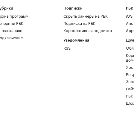
убрики
Подписки
РБК
рхив программ
Скрыть баннеры на РБК
iOS
ечерний РБК
Подписка на РБК
And
 телеканале
Корпоративная подписка
AppG
одключение
Уведомления
Дру
RSS
Обл
Кор
дом
Хос
Рег
Зна
Сайт
РБК
Шко