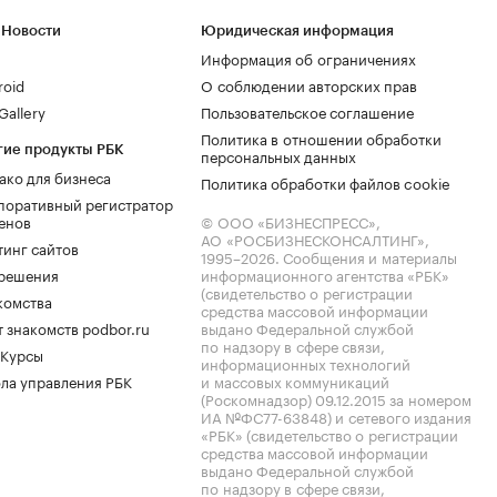
 Новости
Юридическая информация
Информация об ограничениях
roid
О соблюдении авторских прав
allery
Пользовательское соглашение
Политика в отношении обработки
гие продукты РБК
персональных данных
ако для бизнеса
Политика обработки файлов cookie
поративный регистратор
енов
© ООО «БИЗНЕСПРЕСС»,
АО «РОСБИЗНЕСКОНСАЛТИНГ»,
тинг сайтов
1995–2026
. Сообщения и материалы
.решения
информационного агентства «РБК»
(свидетельство о регистрации
комства
средства массовой информации
 знакомств podbor.ru
выдано Федеральной службой
по надзору в сфере связи,
 Курсы
информационных технологий
ла управления РБК
и массовых коммуникаций
(Роскомнадзор) 09.12.2015 за номером
ИА №ФС77-63848) и сетевого издания
«РБК» (свидетельство о регистрации
средства массовой информации
выдано Федеральной службой
по надзору в сфере связи,