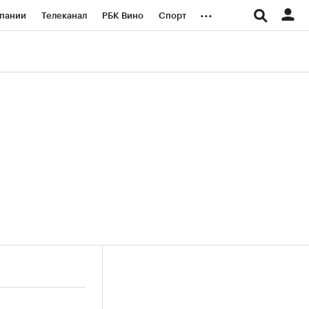
...
пании
Телеканал
РБК Вино
Спорт
ые проекты
Город
Стиль
Крипто
Спецпроекты СПб
логии и медиа
Финансы