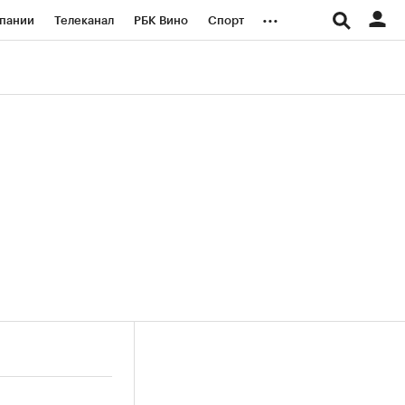
...
пании
Телеканал
РБК Вино
Спорт
ые проекты
Город
Стиль
Крипто
Спецпроекты СПб
логии и медиа
Финансы