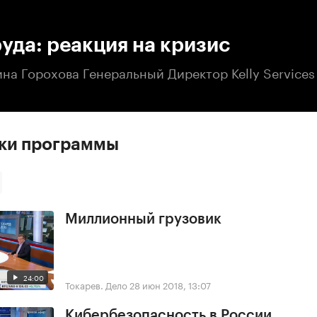
:00
/
00:00
уда: реакция на кризис
ина Горохова Генеральный Директор Kelly Services
ски программы
Миллионный грузовик
24:00
Токарев. Дело
28 июн 2018, 13:07
Кибербезопасность в России