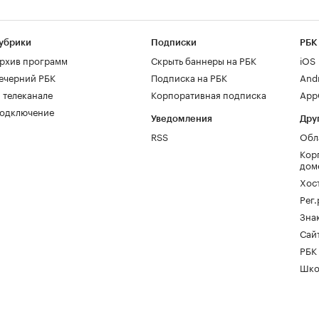
убрики
Подписки
РБК
рхив программ
Скрыть баннеры на РБК
iOS
ечерний РБК
Подписка на РБК
And
 телеканале
Корпоративная подписка
AppG
одключение
Уведомления
Дру
RSS
Обл
Кор
дом
Хос
Рег
Зна
Сайт
РБК
Шко