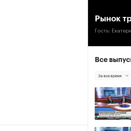
00
Рынок тр
Гость: Екатер
Все выпу
За все время