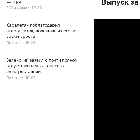
центра
Выпуск за 
РБК и Upside, 19:20
Карапетян поблагодарил
сторонников, посещавших его во
время ареста
Политика, 19:20
Зеленский заявил о почти полном
отсутствии целых тепловых
электростанций
Политика, 19:07