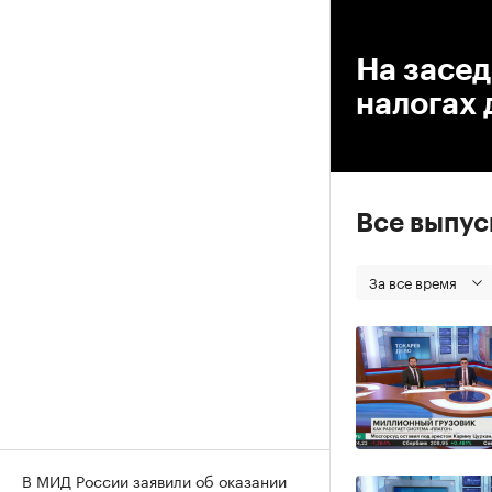
00
На засед
налогах 
Все выпу
За все время
В МИД России заявили об оказании