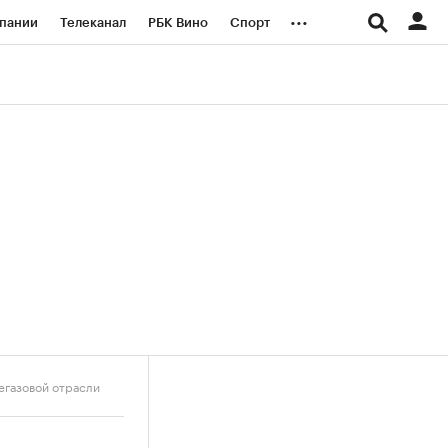
...
пании
Телеканал
РБК Вино
Спорт
ые проекты
Город
Стиль
Крипто
Спецпроекты СПб
логии и медиа
Финансы
егазовой отрасли