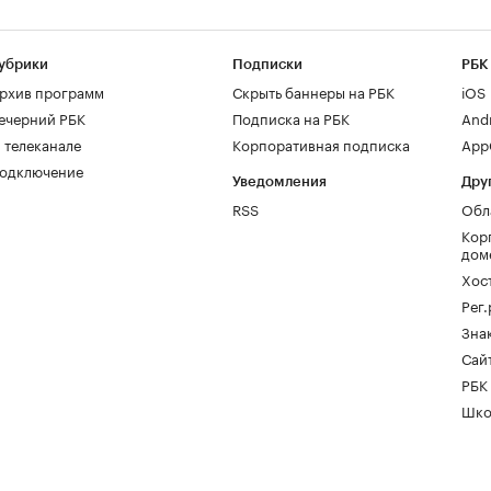
убрики
Подписки
РБК
рхив программ
Скрыть баннеры на РБК
iOS
ечерний РБК
Подписка на РБК
And
 телеканале
Корпоративная подписка
AppG
одключение
Уведомления
Дру
RSS
Обл
Кор
дом
Хос
Рег
Зна
Сайт
РБК
Шко