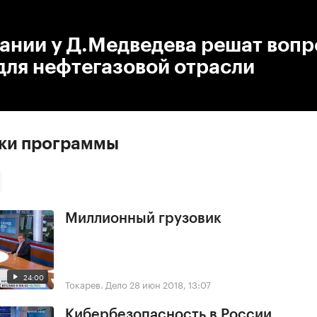
:00
/
00:00
ании у Д.Медведева решат вопр
для нефтегазовой отрасли
ски программы
Миллионный грузовик
24:00
Токарев. Дело
28 июн 2018, 13:07
Кибербезопасность в России