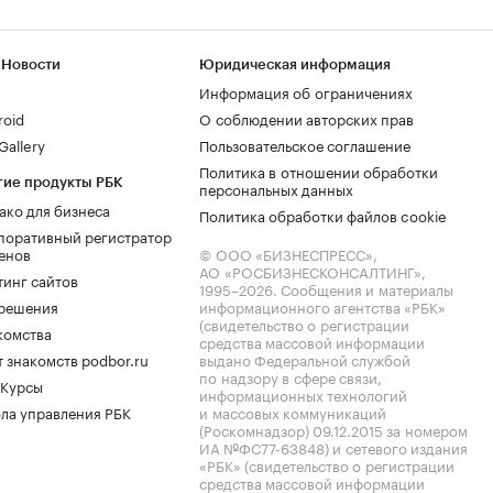
 Новости
Юридическая информация
Информация об ограничениях
roid
О соблюдении авторских прав
allery
Пользовательское соглашение
Политика в отношении обработки
гие продукты РБК
персональных данных
ако для бизнеса
Политика обработки файлов cookie
поративный регистратор
енов
© ООО «БИЗНЕСПРЕСС»,
АО «РОСБИЗНЕСКОНСАЛТИНГ»,
тинг сайтов
1995–2026
. Сообщения и материалы
.решения
информационного агентства «РБК»
(свидетельство о регистрации
комства
средства массовой информации
 знакомств podbor.ru
выдано Федеральной службой
по надзору в сфере связи,
 Курсы
информационных технологий
ла управления РБК
и массовых коммуникаций
(Роскомнадзор) 09.12.2015 за номером
ИА №ФС77-63848) и сетевого издания
«РБК» (свидетельство о регистрации
средства массовой информации