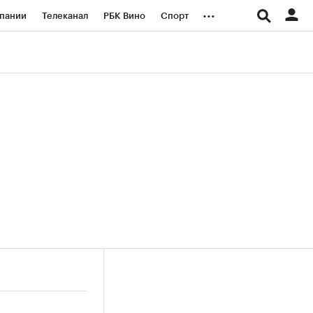
...
пании
Телеканал
РБК Вино
Спорт
ые проекты
Город
Стиль
Крипто
Спецпроекты СПб
логии и медиа
Финансы