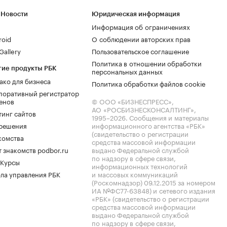
 Новости
Юридическая информация
Информация об ограничениях
roid
О соблюдении авторских прав
allery
Пользовательское соглашение
Политика в отношении обработки
гие продукты РБК
персональных данных
ако для бизнеса
Политика обработки файлов cookie
поративный регистратор
енов
© ООО «БИЗНЕСПРЕСС»,
АО «РОСБИЗНЕСКОНСАЛТИНГ»,
тинг сайтов
1995–2026
. Сообщения и материалы
.решения
информационного агентства «РБК»
(свидетельство о регистрации
комства
средства массовой информации
 знакомств podbor.ru
выдано Федеральной службой
по надзору в сфере связи,
 Курсы
информационных технологий
ла управления РБК
и массовых коммуникаций
(Роскомнадзор) 09.12.2015 за номером
ИА №ФС77-63848) и сетевого издания
«РБК» (свидетельство о регистрации
средства массовой информации
выдано Федеральной службой
по надзору в сфере связи,