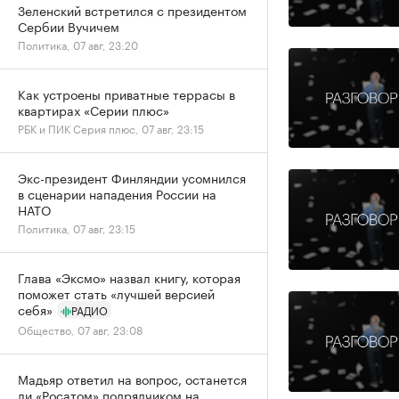
Зеленский встретился с президентом
Сербии Вучичем
Политика, 07 авг, 23:20
Как устроены приватные террасы в
квартирах «Серии плюс»
РБК и ПИК Серия плюс, 07 авг, 23:15
Экс-президент Финляндии усомнился
в сценарии нападения России на
НАТО
Политика, 07 авг, 23:15
Глава «Эксмо» назвал книгу, которая
поможет стать «лучшей версией
себя»
РАДИО
Общество, 07 авг, 23:08
Мадьяр ответил на вопрос, останется
ли «Росатом» подрядчиком на