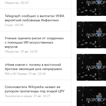
Общество, 00:07
Telegraph сообщил о выплатах УЕФА
вероятной любовнице Инфантино
Спорт, 00:06
Ученые оценили риски от созданных
с помощью ИИ искусственных
вирусов
Общество, 07 авг, 23:52
«Ноев ковчег»: почему в восточной
Арктике эволюция шла непрерывно
РБК и УК Первая, 07 авг, 23:45
Сооснователь Wikipedia назвал ее
рупором пропаганды под эгидой ЦРУ
Технологии и медиа, 07 авг, 23:27