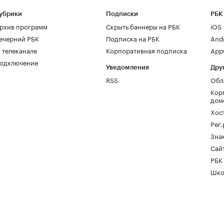
убрики
Подписки
РБК
рхив программ
Скрыть баннеры на РБК
iOS
ечерний РБК
Подписка на РБК
And
 телеканале
Корпоративная подписка
AppG
одключение
Уведомления
Дру
RSS
Обл
Кор
дом
Хос
Рег
Зна
Сайт
РБК
Шко