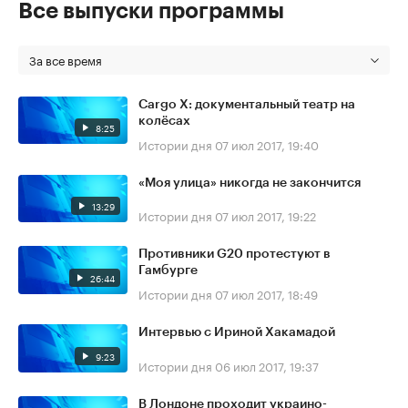
Все выпуски программы
За все время
Cargo X: документальный театр на
колёсах
8:25
Истории дня
07 июл 2017, 19:40
«Моя улица» никогда не закончится
13:29
Истории дня
07 июл 2017, 19:22
Противники G20 протестуют в
Гамбурге
26:44
Истории дня
07 июл 2017, 18:49
Интервью с Ириной Хакамадой
9:23
Истории дня
06 июл 2017, 19:37
В Лондоне проходит украино-