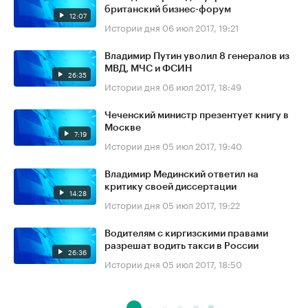
британский бизнес-форум
12:07
Истории дня
06 июл 2017, 19:21
Владимир Путин уволил 8 генералов из
МВД, МЧС и ФСИН
26:35
Истории дня
06 июл 2017, 18:49
Чеченский министр презентует книгу в
Москве
7:19
Истории дня
05 июл 2017, 19:40
Владимир Мединский ответил на
критику своей диссертации
14:28
Истории дня
05 июл 2017, 19:22
Водителям с киргизскими правами
разрешат водить такси в России
26:36
Истории дня
05 июл 2017, 18:50